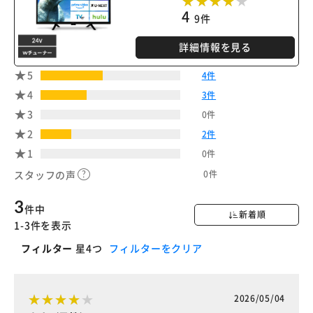
4
9件
詳細情報を見る
5
4件
4
3件
3
0件
2
2件
1
0件
0件
スタッフの声
3
件中
新着順
1-3件を表示
フィルター
星4つ
フィルターをクリア
2026/05/04