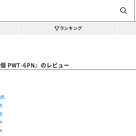
SEARCH
ランキング
』のレビュー
 PWT-6PN
6件
件
件
件
件