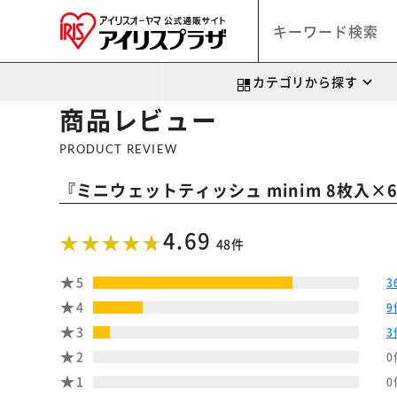
カテゴリから探す
商品レビュー
PRODUCT REVIEW
『
ミニウェットティッシュ minim 8枚入×6個
4.69
48件
5
3
4
9
3
3
2
0
1
0