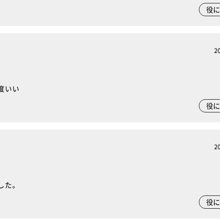
役
2
度いい
役
2
した。
役