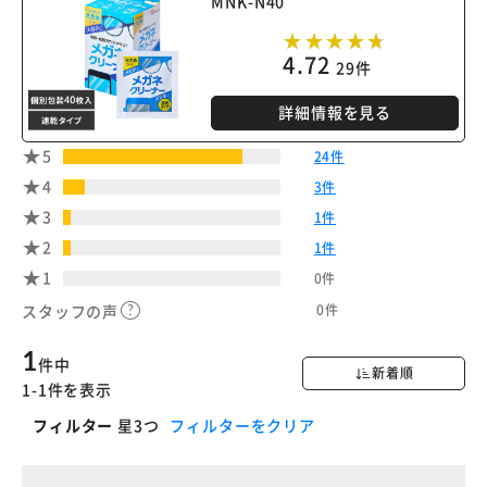
MNK-N40
4.72
29件
詳細情報を見る
5
24件
4
3件
3
1件
2
1件
1
0件
0件
スタッフの声
1
件中
新着順
1-1件を表示
フィルター
星3つ
フィルターをクリア