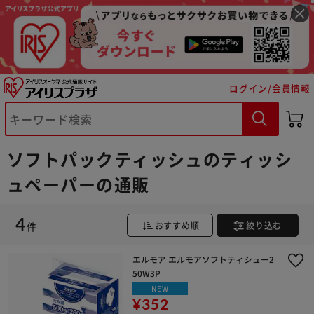
ログイン/会員情報
※ご確認ください
カートに入れる
購入手続きへ
ソフトパックティッシュのティッシ
ュペーパーの通販
4
件
おすすめ順
絞り込む
エルモア エルモアソフトティシュー2
50W3P
NEW
¥352