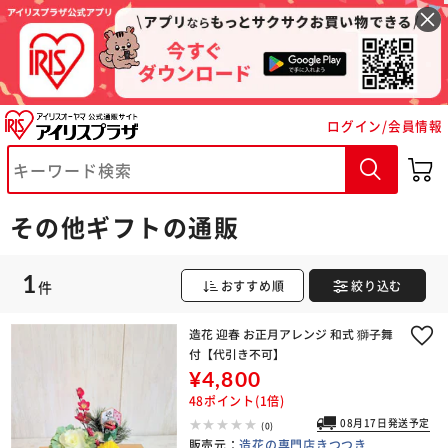
※ご確認ください
ログイン/会員情報
カートに入れる
購入手続きへ
その他ギフトの通販
1
件
おすすめ順
絞り込む
造花 迎春 お正月アレンジ 和式 獅子舞
付【代引き不可】
¥4,800
48ポイント(1倍)
08月17日発送予定
(0)
販売元：
造花の専門店きつつき