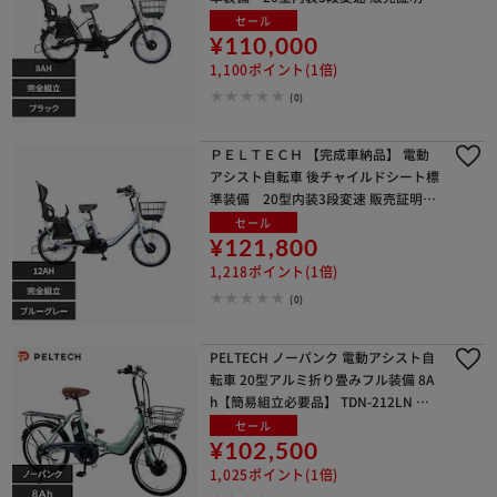
付き TDN-207LPC-MBK-8AH ブラック
セール
【代引き不可】
¥110,000
1,100ポイント(1倍)
(0)
ＰＥＬＴＥＣＨ 【完成車納品】 電動
アシスト自転車 後チャイルドシート標
準装備 20型内装3段変速 販売証明書
付き TDN-207LPC-BG-12AH ブルーグ
セール
レー【代引き不可】
¥121,800
1,218ポイント(1倍)
(0)
PELTECH ノーパンク 電動アシスト自
転車 20型アルミ折り畳みフル装備 8A
h【簡易組立必要品】 TDN-212LN マ
ットカーキ【時間指定不可】【代引き
セール
不可】
¥102,500
1,025ポイント(1倍)