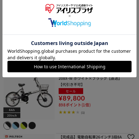
電動自転車 折り畳み 20インチ 6段 8A
H TDN-206XｰNYB マットブルー 【直
送】【時間指定不可】【代引き不可】
セール
¥86,801
868ポイント(1倍)
(1)
折畳電動自転車20インチ6段8AH TDN-
208XｰW ホワイト×ブラック【直送】
【代引き不可】
セール
¥89,800
898ポイント(1倍)
(1)
【完成品】電動自転車26インチ3段8A