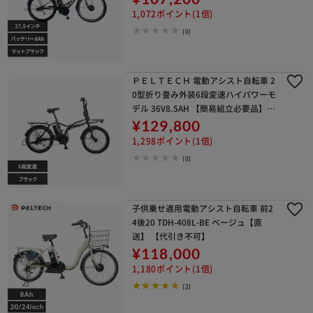
1,072ポイント(1倍)
(0)
ＰＥＬＴＥＣＨ 電動アシスト自転車 2
0型折り畳み外装6段変速ハイパワーモ
デル 36V8.5AH 【簡易組立必要品】販
売証明書付き TDN-246L-MBK ブラッ
¥129,800
ク【代引き不可】
1,298ポイント(1倍)
(0)
子供乗せ適用電動アシスト自転車 前2
4後20 TDH-408L-BE ベージュ【直
送】 【代引き不可】
¥118,000
1,180ポイント(1倍)
(2)