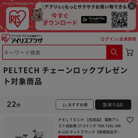
ログイン/会員情報
PELTECH チェーンロックプレゼン
ト対象商品
※ご確認ください
22
件
おすすめ順
絞り込む
カートに入れる
購入手続きへ
ＰＥＬＴＥＣＨ 【完成品】 電動アシ
スト自転車 27.5インチ TDA-728L-MB
K-12A マットブラック【時間指定不
可】【代引き不可】