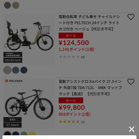
電動自転車 子ども乗せ チャイルドシ
ート付き PELTECH 24インチ ライト
カゴ付き ベージュ【代引き不可】
セール
¥124,500
1,245ポイント(1倍)
(0)
電動アシストクロスeバイク 27.5イン
チ 外装7段 TDA-712L‐MBK マットブ
ラック【直送】 【代引き不可】
セール
¥99,800
998ポイント(1倍)
(1)