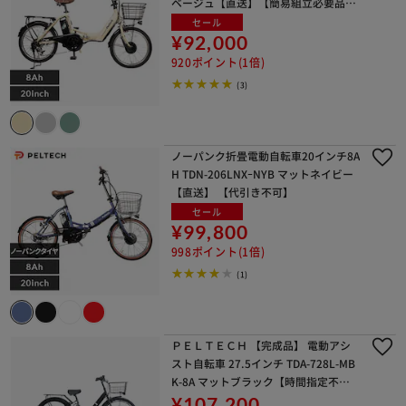
ベージュ【直送】【簡易組立必要品】
【時間指定不可】【代引き不可】
セール
¥92,000
920ポイント(1倍)
(3)
ノーパンク折畳電動自転車20インチ8A
H TDN-206LNXｰNYB マットネイビー
【直送】 【代引き不可】
セール
¥99,800
998ポイント(1倍)
(1)
ＰＥＬＴＥＣＨ 【完成品】 電動アシ
スト自転車 27.5インチ TDA-728L-MB
K-8A マットブラック【時間指定不
可】【代引き不可】
¥107,200