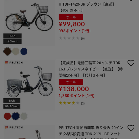
H TDF-14ZX-BR ブラウン【直送】
【代引き不可】
セール
¥99,800
998ポイント(1倍)
(0)
【完成品】電動三輪車 20インチ TDRｰ
163 プレシャスネイビー 【直送】【時
間指定不可】【代引き不可】
セール
¥138,000
1,380ポイント(1倍)
(2)
PELTECH 電動自転車 折り畳み 20イン
チ 外装6段変速 TDN-212LｰBE マット