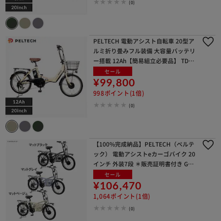
(0)
PELTECH 電動アシスト自転車 20型ア
ルミ折り畳みフル装備 大容量バッテリ
ー搭載 12Ah【簡易組立必要品】 TDN-
212L マットベージュ【時間指定不
セール
可】【代引き不可】
¥99,800
998ポイント(1倍)
(0)
【100%完成納品】PELTECH（ペルテ
ック） 電動アシストeカーゴバイク 20
インチ 外装7段 ＊販売証明書付き GRC
-515L-MBK-8AH マットブラック【時
セール
間指定不可】【代引き不可】
¥106,470
1,064ポイント(1倍)
(0)