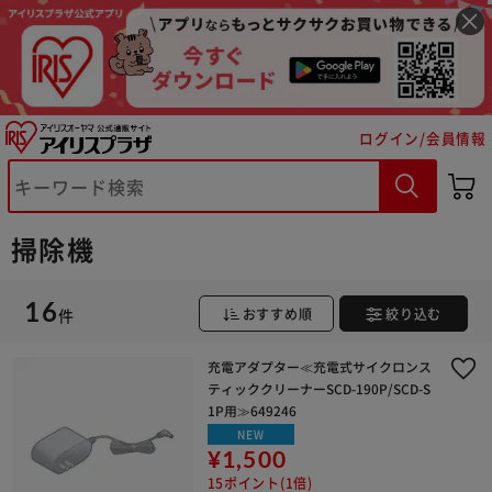
ログイン/会員情報
掃除機
※ご確認ください
16
カートに入れる
購入手続きへ
件
おすすめ順
絞り込む
充電アダプター≪充電式サイクロンス
ティッククリーナーSCD-190P/SCD-S
1P用≫649246
NEW
¥1,500
15ポイント(1倍)