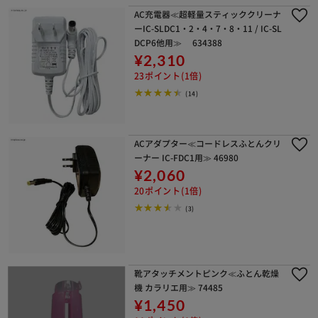
AC充電器≪超軽量スティッククリーナ
ーIC-SLDC1・2・4・7・8・11 / IC-SL
DCP6他用≫ 634388
¥2,310
23ポイント(1倍)
(14)
ACアダプター≪コードレスふとんクリ
ーナー IC-FDC1用≫ 46980
¥2,060
20ポイント(1倍)
(3)
靴アタッチメントピンク≪ふとん乾燥
機 カラリエ用≫ 74485
¥1,450