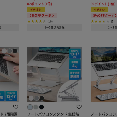
82ポイント(1倍)
69ポイント(1倍)
イチオシ
イチオシ
5%OFFクーポン
5%OFFクーポ
(10)
(5)
送
1～3日以内発送
1～3
ド 7段階調
ノートパソコンスタンド 無段階
ノートパソコン