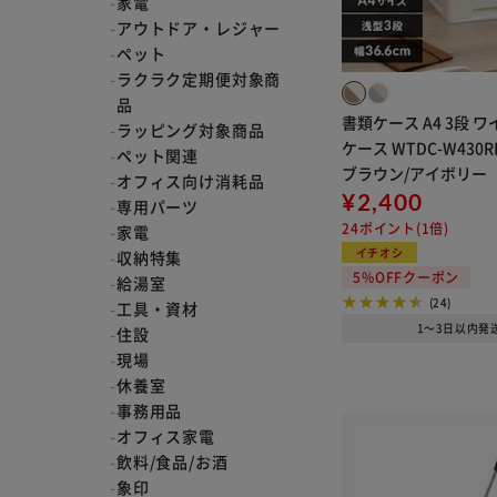
家電
アウトドア・レジャー
ペット
ラクラク定期便対象商
品
書類ケース A4 3段 
ラッピング対象商品
ケース WTDC-W430
ペット関連
ブラウン/アイボリー
オフィス向け消耗品
¥2,400
専用パーツ
24ポイント(1倍)
家電
イチオシ
収納特集
5%OFFクーポン
給湯室
(24)
工具・資材
1～3日以内発
住設
現場
休養室
事務用品
オフィス家電
飲料/食品/お酒
象印