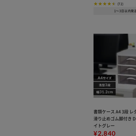
ペット館 アイリスプ
(72)
ラザ店
1～3日以内発
実質無料で洗浄液or洗
剤が選べる
最安値挑戦中
パックごはん暮らし応
援対象商品
ミツカンおまけキャン
ペーン
書類ケース A4 3段 
滑り止めゴム脚付き DCF
イトグレー
¥2,840