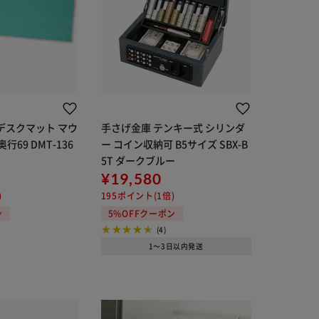
デスクマット マウ
手さげ金庫 テンキー式 シリンダ
行69 DMT-136
ー コイン収納可 B5サイズ SBX-B
5T ダークブルー
¥19,580
)
195ポイント(1倍)
ン
5%OFFクーポン
(4)
1～3日以内発送