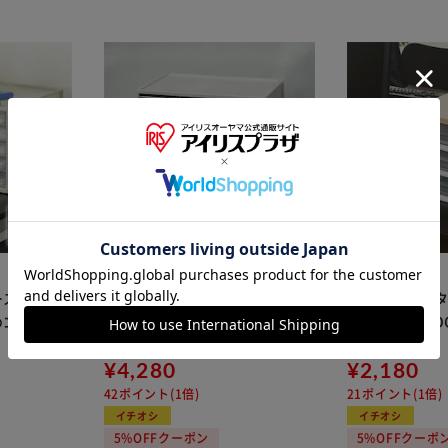
※ご確認ください
カートに入れる
購入手続きへ
 A4 5段
収納ケース 5段 小物収納 卓上 KK
書類ケース レター
ゴム脚付 L
C-350DR ライトグレー
幅36.6cm WTD
ンチオーク
¥4,280
¥2,180
42ポイント(1倍)
21ポイント(1倍)
イチオシ
イチオシ
5%OFFクーポン
5%OFFクーポ