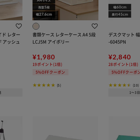
ワイド レター
書類ケース レターケース A4 5段
デスクマット 幅6
RF アッシュ
LCJ5M アイボリー
-6045PN
¥1,980
¥2,840
19ポイント(1倍)
28ポイント(1倍)
5%OFFクーポン
5%OFFクーポ
(5)
(10)
送
1～3