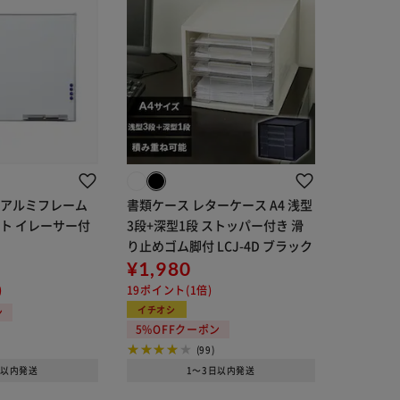
 アルミフレーム
書類ケース レターケース A4 浅型
ト イレーサー付
3段+深型1段 ストッパー付き 滑
り止めゴム脚付 LCJ-4D ブラック
¥1,980
)
19ポイント(1倍)
イチオシ
ン
5%OFFクーポン
(99)
日以内発送
1～3日以内発送