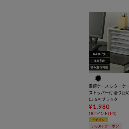
梅雨の快適グッズ
おむつ×おしりふき同
時購入CP
アウトレット③
同時購入でウェットテ
ィッシュが200円OFF
ワインに合う食品
室内用掃除用品
食品・飲料イチオシ！
米・パックご飯
クーラーボックスチャ
レンジ！
冬にスッキリ♪大掃除
書類ケース レターケース
新商品
ストッパー付 滑り止め
三陸食堂
CJ-5M ブラック
TIGER
¥1,980
夏の味方セット
19ポイント(1倍)
年末清掃イチオシ商品
イチオシ
福袋
5%OFFクーポン