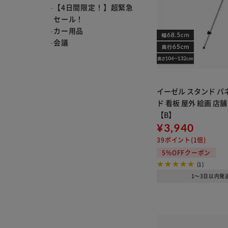
【4日間限定！】超緊急
セール！
カー用品
会議
施設・店舗用照明
住宅用照明
プロジェクター
コピー用品
イーゼル スタンド パ
ロボット消耗品・オプ
ド 看板 屋外 絵画 店舗 E
ション品
【B】
福袋
¥3,940
液晶ディスプレイ・テ
39ポイント(1倍)
レビクーポン対象
5%OFFクーポン
暑さ対策
(1)
冬対策セール
1～3日以内発
日用品
生活用品出店店舗一覧
キッチン
ペットおすすめアイテ