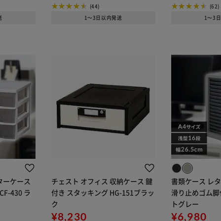
(44)
(62)
送
1～3日以内発送
1～3
レターケース
チェスト オフィス 収納ケース 鍵
書類ケース レター
-430 ラ
付き スタッキング HG-151ブラッ
滑り止めゴム脚付 
ク
トグレー
¥8,230
¥6,980