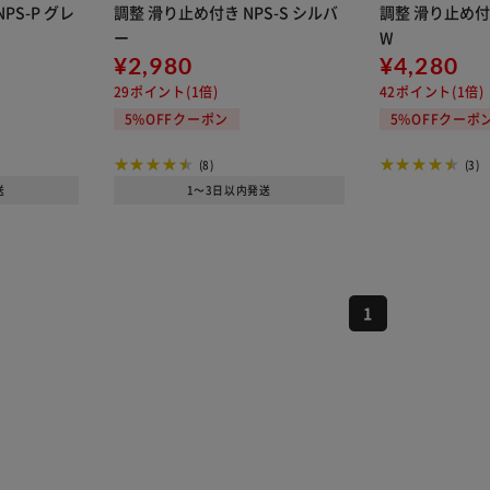
PS-P グレ
調整 滑り止め付き NPS-S シルバ
調整 滑り止め付き
ー
W
¥2,980
¥4,280
29ポイント(1倍)
42ポイント(1倍)
5%OFFクーポン
5%OFFクーポ
(8)
(3)
送
1～3日以内発送
1