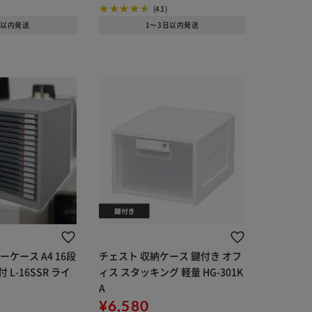
(43)
日以内発送
1～3日以内発送
ケース A4 16段
チェスト 収納ケース 鍵付き オフ
L-16SSR ライ
ィス スタッキング 軽量 HG-301K
A
¥6,580