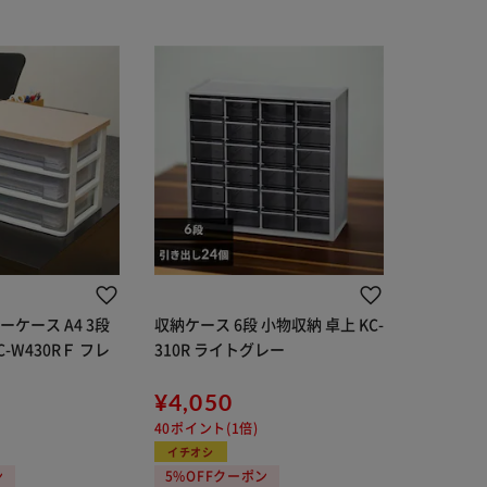
ケース A4 3段
収納ケース 6段 小物収納 卓上 KC-
C-W430RＦ フレ
310R ライトグレー
¥4,050
40ポイント(1倍)
イチオシ
ン
5%OFFクーポン