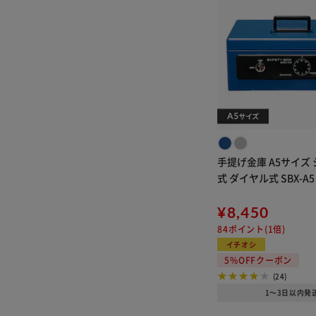
ム
防災・DIY
ベビーキッズ
同時購入でトイレット
ペーパーが5％OFF
マーケットプレイスピ
ックアップ
食品出店店舗一覧
おすすめ！
母の日
手提げ金庫 A5サイズ
夏物買い回りキャンペ
式 ダイヤル式 SBX-
ーン
アパレル夏物アイテム
¥8,450
アウトレット①
NEW HERO！ イチオシ
84ポイント(1倍)
はこちら！
イチオシ
5%OFFクーポン
父の日
夏こそがっつり！
(24)
ベビーイチオシ！
1～3日以内発
風呂の日