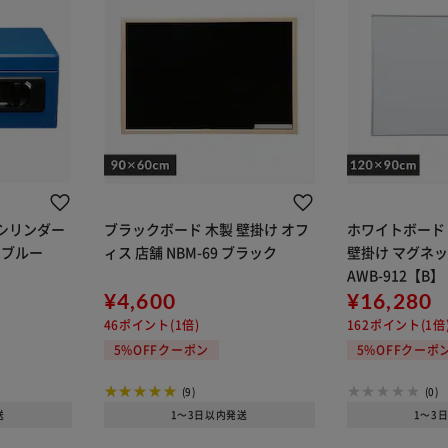
 シリンダー
ブラックボード 木製 壁掛け オフ
ホワイトボード
A5 ブルー
ィス 店舗 NBM-69 ブラック
壁掛け マグネッ
AWB-912【B】
¥4,600
¥16,280
46ポイント(1倍)
162ポイント(1倍
5%OFFクーポン
5%OFFクーポ
(9)
(0)
送
1～3日以内発送
1～3