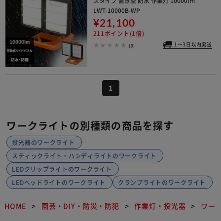
スタイプ 置き型 防水 作業灯 10000lm
LWT-10000B-WP
¥21,100
211ポイント(1倍)
1～3日以内発送
(0)
1
ワークライトの別種類の商品を探す
投光器のワークライト
スティックライト・ハンディライトのワークライト
LEDクリップライトのワークライト
LEDヘッドライトのワークライト
クランプライトのワークライト
HOME
園芸・DIY・防災・防犯
作業灯・投光器
ワー