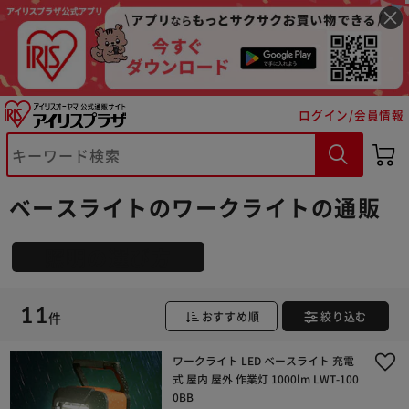
ログイン/会員情報
※ご確認ください
ベースライトのワークライトの通販
カートに入れる
購入手続きへ
照明の選び方
11
件
おすすめ順
絞り込む
ワークライト LED ベースライト 充電
式 屋内 屋外 作業灯 1000lm LWT-100
0BB