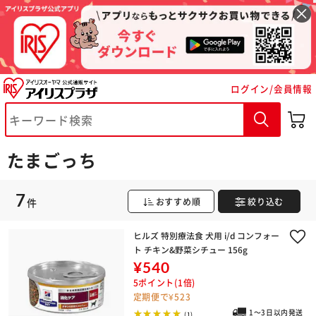
ログイン/会員情報
※ご確認ください
カートに入れる
購入手続きへ
たまごっち
7
件
おすすめ順
絞り込む
ヒルズ 特別療法食 犬用 i/d コンフォー
ト チキン&野菜シチュー 156g
¥540
5ポイント(1倍)
定期便で¥523
1～3日以内発送
(1)