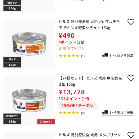
ヒルズ 特別療法食 犬用 c/d マルチケ
ア チキン＆野菜シチュー 156g
¥490
4ポイント(1倍)
定期便で¥475
1～3日以内発送
(1)
【24個セット】 ヒルズ 犬用 療法食 a/
d 缶 156g
¥13,728
137ポイント(1倍)
15%OFFクーポン
1～3日以内発送
(3)
ヒルズ 特別療法食 犬用 メタボリック