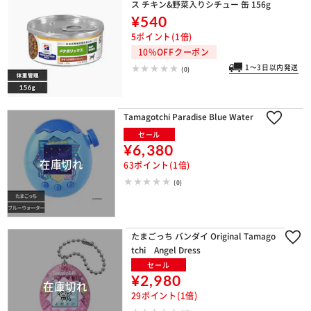
ス チキン&野菜入りシチュー 缶 156g
¥540
5ポイント(1倍)
10%OFFクーポン
1～3日以内発送
(0)
Tamagotchi Paradise Blue Water
セール
¥6,380
63ポイント(1倍)
(0)
たまごっち バンダイ Original Tamago
tchi Angel Dress
セール
¥2,980
29ポイント(1倍)