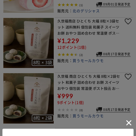
09月01日発送予定
(1)
販売元：
北のデリシャス
久世福商店 ひとくち 大福 8粒×3袋セ
ット 送料無料 個包装 和菓子 スイーツ
お餅 おやつ 詰め合わせ 常温便 ポスト
投函 ギフト プレゼント 人気 お取り寄
¥1,229
せ(大福3)【代引き不可】
12ポイント(1倍)
08月17日発送予定
(2)
販売元：
買うモールカウモ
久世福 商店 ひとくち 大福 8粒×2袋セ
ット 和菓子 詰め合わせ お餅 スイーツ
おやつ 個包装 常温便 ポスト投函 お取
り寄せ 人気 ギフト(大福2)【代引き不
¥999
可】
9ポイント(1倍)
08月17日発送予定
(0)
販売元：
買うモールカウモ
利久 伊達茶クリーム大福 宮城県産