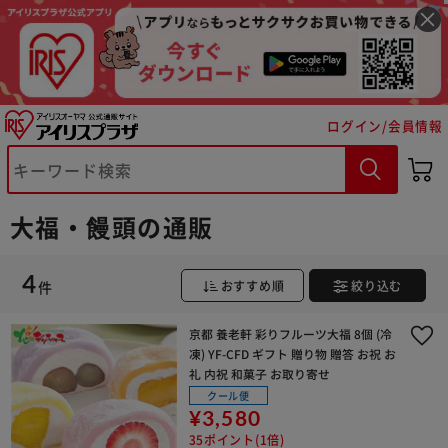
※ご確認ください
ログイン/会員情報
カートに入れる
購入手続きへ
大福・饅頭の通販
4
件
おすすめ順
絞り込む
京都 養老軒 彩りフルーツ大福 8個 (冷
凍) YF-CFD ギフト 贈り物 贈答 お祝 お
礼 内祝 和菓子 お取り寄せ
クール便
¥3,580
35ポイント(1倍)