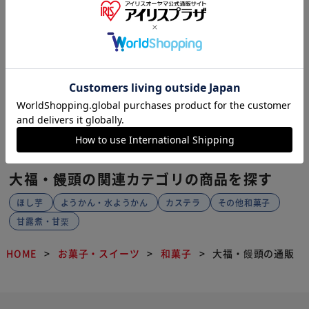
伊達抹茶、藻塩、生クリーム使用。
【代引き不可】
クール便
¥1,296
+ 送料¥1,320
12ポイント(1倍)
08月15日発送予定
(1)
販売元：
牛たん炭焼利久
1
大福・饅頭の関連カテゴリの商品を探す
ほし芋
ようかん・水ようかん
カステラ
その他和菓子
甘露煮・甘栗
HOME
お菓子・スイーツ
和菓子
大福・饅頭の通販