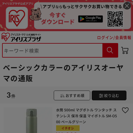
ログイン/会員情報
※ご確認ください
カートに入れる
購入手続きへ
ベーシックカラーのアイリスオーヤ
マの通販
3
件
おすすめ順
絞り込む
水筒 500ml マグボトル ワンタッチ ス
テンレス 保冷 保温 マイボトル SM-O5
00 ペールグリーン
イチオシ