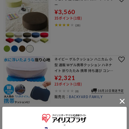
ー
¥3,560
35ポイント(1倍)
(20)
ネイビー ゲルクッション ハニカム 小
型 通販 Wゲル携帯クッション ハネナ
イト 折りたたみ 携帯 持ち運び コンパ
クト 持ち手付き 体圧分散 メッシュ 蒸
¥2,321
れにくい 車いす 車椅子 レジャー 行楽
23ポイント(1倍)
ス
08月10日発送予定
(0)
販売元：
BACKYARD FAMILY
スヌーピー75R マルチマット 通販 キ
ャラクター インテリアマット チェア
ーマット 椅子パッド チェアパッド 座
布団 マット 丸洗いOK 洗濯機 手洗い