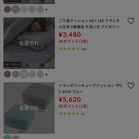
＋
ごろ寝クッション 68×180 フランネ
ル生地 5層構造 手洗い可 アイボリー
¥3,480
34ポイント(1倍)
(38)
＋
トランポリンキューブクッション TPC
C-4545 ブルー
¥5,620
56ポイント(1倍)
(6)