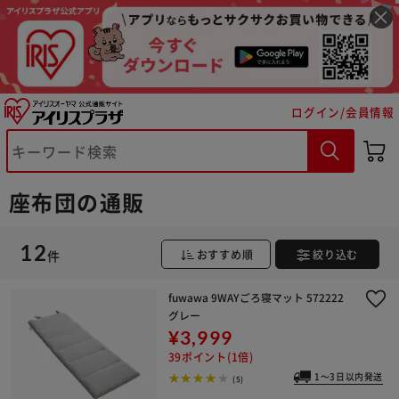
ログイン/会員情報
※ご確認ください
座布団の通販
カートに入れる
購入手続きへ
12
件
おすすめ順
絞り込む
fuwawa 9WAYごろ寝マット 572222
グレー
¥3,999
39ポイント(1倍)
1～3日以内発送
(5)