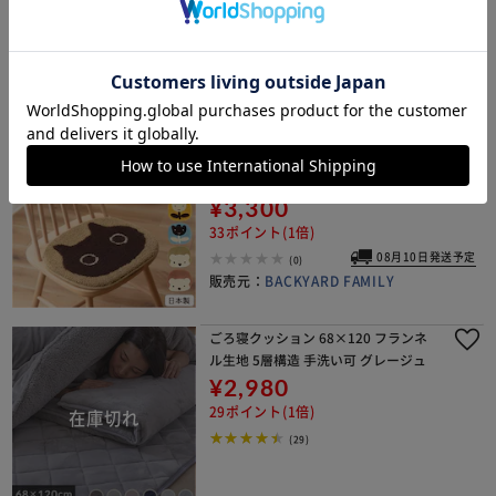
¥2,224
椅子 いす イス 丸椅子 丸型 円形 可愛
22ポイント(1倍)
い
08月10日発送予定
(0)
販売元：
BACKYARD FAMILY
チューリップ/ブルー チェアパッド か
わいい 通販 日本製 アツコマタノ atsu
ko matano チェアマット チェアパッ
ト 35cm×32cm 座布団 座面クッショ
¥3,300
ン 椅子 クッション マタノア
33ポイント(1倍)
08月10日発送予定
(0)
販売元：
BACKYARD FAMILY
ごろ寝クッション 68×120 フランネ
ル生地 5層構造 手洗い可 グレージュ
¥2,980
29ポイント(1倍)
(29)