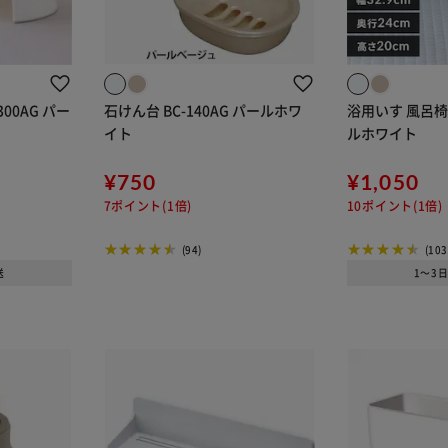
300AG パー
石けん台 BC-140AG パールホワ
浴用いす 風呂椅子 
イト
ルホワイト
¥750
¥1,050
7ポイント(1倍)
10ポイント(1倍)
(94)
(103
送
1～3