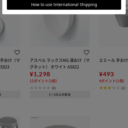
 手おけ（マ
アスベル ラックスMG 湯おけ（マ
エミール 手おけ 
5823
グネット） ホワイト A5822
¥1,298
¥493
12ポイント(1倍)
4ポイント(1倍)
(0)
(1)
送
1～3日以内発送