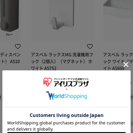
 ディスペン
アスベル ラックスMG 洗濯機用フ
アスベル ラック
ト） A520
ック（2個入）（マグネット） ホ
ック ワイド（マ
ワイト A5752
イト A5869
¥768
¥2,178
7ポイント(1倍)
21ポイント(1倍)
(0)
(0)
※ご確認ください
送
1～3日以内発送
1～3
カートに入れる
購入手続きへ