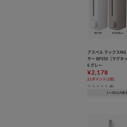
アスベル ラックスMG
サー BP550（マグネッ
6 グレー
¥2,178
21ポイント(1倍)
(0)
1～3日以内発