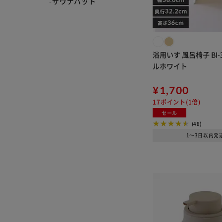
サウナハット
浴用いす 風呂椅子 BI-
ルホワイト
¥1,700
17ポイント(1倍)
セール
(48)
1～3日以内発