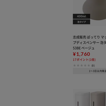
志成販売 ぽってり マ
プディスペンサー 泡タイ
53BE ベージュ
¥1,760
17ポイント(1倍)
(0)
1～3日以内発