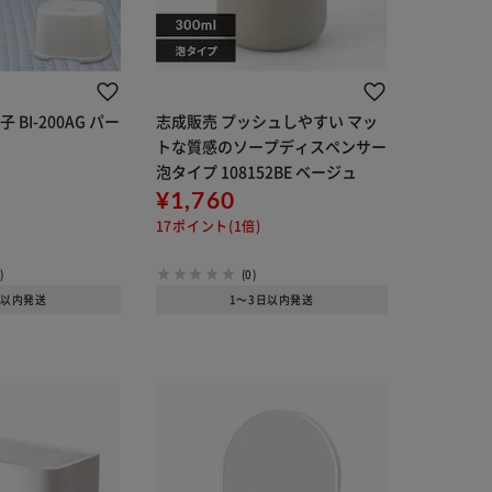
BI-200AG パー
志成販売 プッシュしやすい マッ
トな質感のソープディスペンサー
泡タイプ 108152BE ベージュ
¥1,760
17ポイント(1倍)
)
(0)
日以内発送
1～3日以内発送