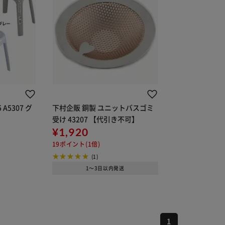
A5307 グ
下村企販 銅製 ユニットバスゴミ
受け 43207 【代引き不可】
¥1,920
19ポイント(1倍)
(1)
1～3日以内発送
1