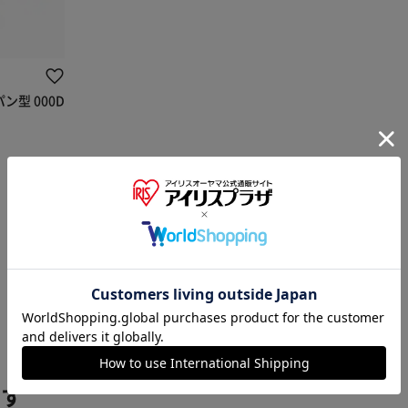
ン型 000D
※ご確認ください
カートに入れる
購入手続きへ
1
探す