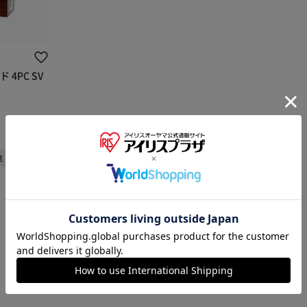
4PC SV
送
※ご確認ください
カートに入れる
購入手続きへ
1