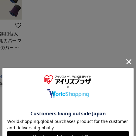
内用 1個入
杖用カバー マ
カバー ス
用 滑り止め
簡単装着 シ
付き
MILY
予定
※ご確認ください
カートに入れる
購入手続きへ
1