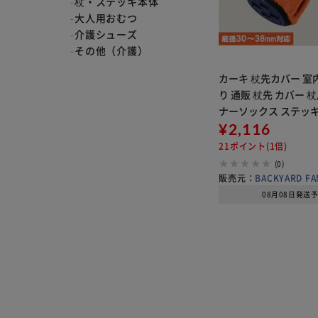
杖・ステッキ本体
大人用おむつ
介護シューズ
その他（介護）
カーキ 杖先カバー 室
り 通販 杖先 カバー 
ナーソックス ステッキ
テッキ 杖用 ステッキ
¥2,116
すべり止め 装着簡単 
21ポイント(1倍)
ンプル 無地 滑り止め
(0)
販売元：
BACKYARD FA
08月08日発送