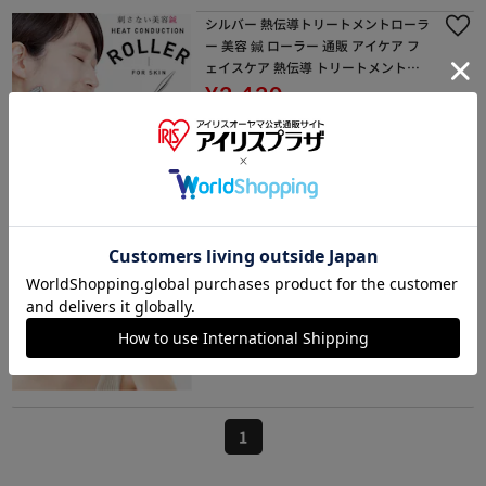
シルバー 熱伝導トリートメントローラ
ー 美容 鍼 ローラー 通販 アイケア フ
ェイスケア 熱伝導 トリートメントロ
ーラー ツボ押し ミニ 首 フェイスロー
¥2,420
ラー コロコロ 顔 肌 ツボ押し棒 プレゼ
24ポイント(1倍)
ント
08月08日発送予定
(0)
販売元：
BACKYARD FAMILY
シルバー Cellsh かっさローラー 通販
かっさプレート セルシュ ローラー か
っさ カッサ cassa roller フェイスロー
ラー 美顔ローラー フェイスライン フ
¥1,980
ェイス マッサージ フェイ
19ポイント(1倍)
08月08日発送予定
(0)
販売元：
BACKYARD FAMILY
1