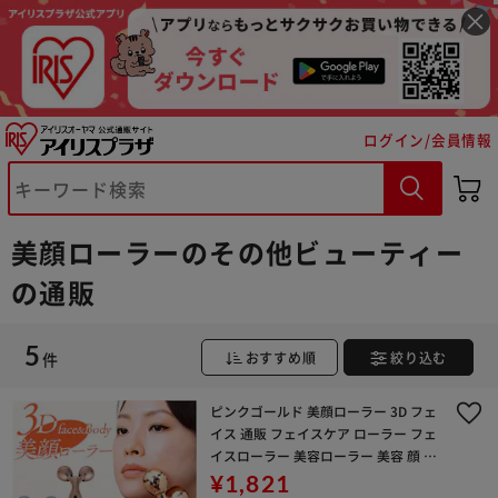
ログイン/会員情報
※ご確認ください
カートに入れる
購入手続きへ
美顔ローラーのその他ビューティー
の通販
5
件
おすすめ順
絞り込む
ピンクゴールド 美顔ローラー 3D フェ
イス 通販 フェイスケア ローラー フェ
イスローラー 美容ローラー 美容 顔 ボ
ディケア 二の腕 マッサージ むくみ 全
¥1,821