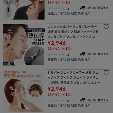
身 美顔器 Y字 マッサージローラー 足
18ポイント(1倍)
08月08日発送予定
(0)
販売元：
BACKYARD FAMILY
ガンメタシルバー スカルプローラー
通販 頭皮 頭皮ケア 頭皮マッサージ器
スカルプケア スカルプ ヘアケア ロー
ラー 熱伝導 鍼 顔 温め 温かい バス お
¥2,946
風呂 ギフト
29ポイント(1倍)
08月08日発送予定
(0)
販売元：
BACKYARD FAMILY
シルバー フェイスローラー 通販 フェ
イスケア アイケア フェイス ツボ押し
つぼ押し 熱伝導 刺さない 鍼 リンパ 温
め 温かい 顔 首 バス お風呂 ギフト
¥2,946
29ポイント(1倍)
08月08日発送予定
(0)
販売元：
BACKYARD FAMILY