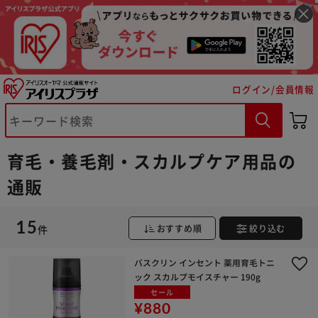
ログイン/会員情報
育毛・養毛剤・スカルプケア用品の
※ご確認ください
通販
カートに入れる
購入手続きへ
15
件
おすすめ順
絞り込む
バスクリン インセント 薬用育毛トニ
ック スカルプモイスチャー 190g
セール
¥880