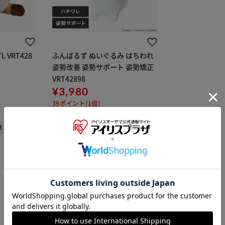
 VRT428
ふんばるず ぬいぐるみ はちわれ
姿勢改善 姿勢サポート 姿勢矯正
VRT42898
¥3,980
39ポイント(1倍)
(1)
送
1～3日以内発送
※ご確認ください
カートに入れる
購入手続きへ
1