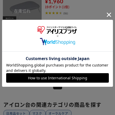
¥1,960
19ポイント(1倍)
(51)
アイロン台 スタンド 舟型 IB-K003
¥4,380
43ポイント(1倍)
(36)
1
アイロン台の関連カテゴリの商品を探す
日用品セット
マスク
オーラルケア