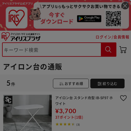
ログイン/会員情報
※ご確認ください
カートに入れる
購入手続きへ
アイロン台の通販
5
件
おすすめ順
絞り込む
アイロン台 スタンド舟型 IB-SF97 ホ
ワイト
¥3,700
37ポイント(1倍)
(3)