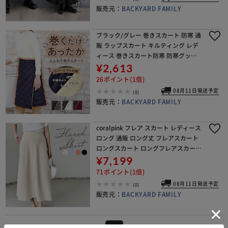
販売元：
BACKYARD FAMILY
ブラック/グレー 巻きスカート 防寒 通
販 ラップスカート キルティング レデ
ィース 巻きスカート防寒 防寒グッズ
オフィス スポーツ観戦 あったかグッ
¥2,613
ズ 屋外 あったか ひざ掛け ルームウェ
26ポイント(1倍)
ア 暖か
08月11日発送予定
(0)
販売元：
BACKYARD FAMILY
coralpink フレア スカート レディース
ロング 通販 ロング丈 フレアスカート
ロングスカート ロングフレアスカート
レディーススカート ボトムス きれい
¥7,199
め ポケット 上品 ストレッチ性 ウ
71ポイント(1倍)
08月11日発送予定
(0)
販売元：
BACKYARD FAMILY