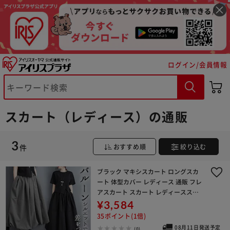
ログイン/会員情報
※ご確認ください
カートに入れる
購入手続きへ
スカート（レディース）の通販
3
件
おすすめ順
絞り込む
ブラック マキシスカート ロングスカ
ート 体型カバー レディース 通販 フレ
アスカート スカート レディーススカ
ート ワイドパンツ ワイド フレア マキ
¥3,584
シ マキシ丈 ロング ロング丈 ゆったり
35ポイント(1倍)
ふんわ
08月11日発送予定
(0)