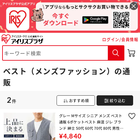
※ご確認ください
ログイン/会員情報
カートに入れる
購入手続きへ
ベスト（メンズファッション）の通
販
2
件
おすすめ順
絞り込む
グレー Mサイズ シニア メンズ ベスト
通販 6ポケットベスト 麻混 ジレ ブラ
ンド 紳士 50代 60代 70代 80代 男性
トップス 春 夏 秋 紳士服 ゴルフ きれ
¥4,840