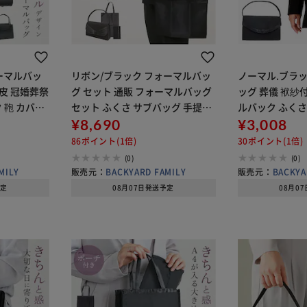
ォーマルバッ
リボン/ブラック フォーマルバッ
ノーマル.ブラ
合皮 冠婚葬祭
グ セット 通販 フォーマルバッグ
ッグ 葬儀 袱紗
 鞄 カバン
セット ふくさ サブバッグ 手提げ
ルバック ふくさ
 法事 葬式
バッグ 折り畳みバッグ ハンドバ
¥8,690
ンドバック 弔事
¥3,008
ilvia R
ッグ 冠婚葬祭 お通夜 お葬式 葬儀
マル 慶弔両用 
86ポイント(1倍)
30ポイント(1倍)
入学式 卒業式 シンプル お洒
ース 冠婚葬祭 鞄
(0)
(0)
MILY
販売元：
BACKYARD FAMILY
販売元：
BACKYA
予定
08月07日発送予定
08月0