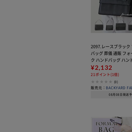
2097.レースブラック
バッグ 葬儀 通販 フ
ク ハンドバッグ ハン
事 ブラックフォーマル
¥2,132
ブラック 黒 レディー
21ポイント(1倍)
鞄 カバン 布 おしゃれ
(0)
販売元：
BACKYARD FA
08月08日発送