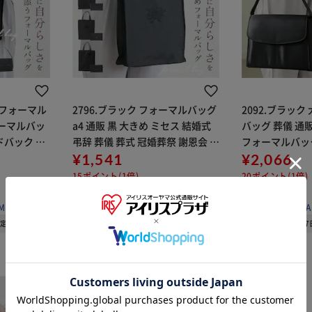
 フォーマル
2796.ブラック フォーマルバッグ
2092.ブラック
ォーマルバッ
a4 通販 黒 大きめ ミセス 結婚式
バッグ 葬儀 通販
ドバック 弔
弔辞 葬儀 葬式 冠婚葬祭 謝恩会 お
フォーマルバック
 慶弔両用
受験 参観日 喪服 供養 法事 法要
¥1,541
参観日 喪服 供養
¥2,066
ス 冠婚葬祭
刺繍 レース ブラックフォーマル
ル ブラックフォー
15ポイント(1倍)
20ポイント(1倍)
お墓参り 告
30代 お
(0)
(0)
MILY
販売元：
BACKYARD FAMILY
販売元：
BACKYA
予定
08月08日発送予定
08月0
※ご確認ください
カートに入れる
購入手続きへ