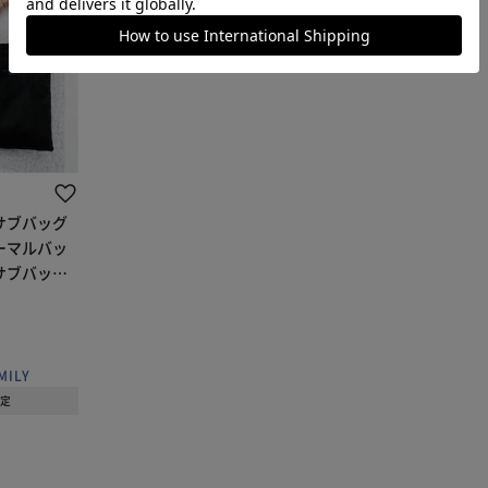
サブバッグ
ーマルバッ
サブバック
トバック ト
ク 仕切り付
 卒
MILY
予定