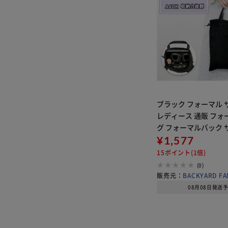
ブラック フォーマル 
レディース 通販 フォ
グ フォーマルバック 
A4 トートバッグ トー
¥1,577
ート バッグ 巾着 バッ
15ポイント(1倍)
き 上品 学校行事 学校
(0)
販売元：
BACKYARD FA
08月08日発送