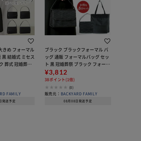
 大きめ フォーマル
ブラック ブラックフォーマル バ
 黒 結婚式 ミセス
ッグ 通販 フォーマルバッグ セッ
 葬式 冠婚葬祭
ト 黒 冠婚葬祭 ブラック フォーマ
 法事 法要 シンプ
ル ハンドバッグ 手提げ バック 鞄
¥3,812
マル 50代 40代
かばん 3点セット 袱紗 ふくさ付
38ポイント(1倍)
き サブバッグ シンプル
(0)
RD FAMILY
販売元：
BACKYARD FAMILY
7日発送予定
08月08日発送予定