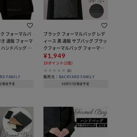
ック フォーマルバ
ブラック フォーマルバッグ レデ
付き 通販 フォーマ
ィース 黒 通販 サブバッグ ブラッ
 ハンドバッグ ハ
クフォーマルバッグ フォーマル
 ブラックフォー
バック フォーマル バッグ トート
¥1,949
ブラック 黒 レディ
バッグ 手提げバッグ レース 5100
19ポイント(1倍)
 カバン 布
ポーチ付き 葬儀 弔事 お通
(0)
RD FAMILY
販売元：
BACKYARD FAMILY
7日発送予定
08月07日発送予定