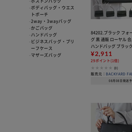
ボストンバッグ
ボディバッグ・ウエス
トポーチ
2way・3wayバッグ
かごバッグ
84202.ブラック フ
ハンドバッグ
グ 黒 通販 ローヤル 
ビジネスバッグ・ブリ
ハンドバッグ ブラック
ーフケース
上品 シンプル 入園入学
¥2,911
マザーズバッグ
結婚式 レディースバッグ S
29ポイント(1倍)
ossi
(0)
販売元：
BACKYARD FA
08月08日発送