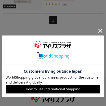
(124)
1
野菜セットの関連カテゴリの商品を探す
果物
葉茎野菜
根菜
果菜
山菜
豆類
カットフルーツ
果物セット
その他野菜・果物
きのこ
HOME
食品
野菜・果物
野菜セットの通販