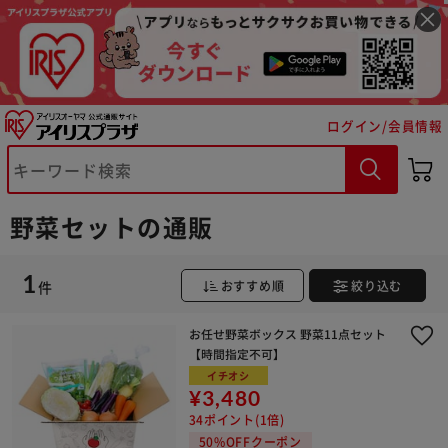
※ご確認ください
ログイン/会員情報
カートに入れる
購入手続きへ
野菜セットの通販
1
件
おすすめ順
絞り込む
お任せ野菜ボックス 野菜11点セット
【時間指定不可】
イチオシ
¥3,480
34ポイント(1倍)
50%OFFクーポン