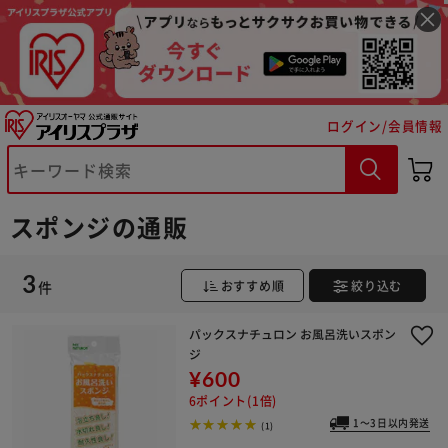
※ご確認ください
ログイン/会員情報
カートに入れる
購入手続きへ
スポンジの通販
3
件
おすすめ順
絞り込む
パックスナチュロン お風呂洗いスポン
ジ
¥600
6ポイント(1倍)
1～3日以内発送
(1)