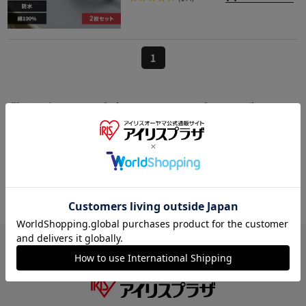
1
敷きパッド・防水シーツの関連カテゴリの
商品を探す
ベビー布団
ベビー枕
シーツ
その他ベビー布団・寝具
HOME
ベビー・マタニティ
ベビー布団・寝具
敷きパ