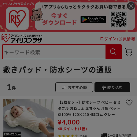
※ご確認ください
ログイン/会員情報
カートに入れる
購入手続きへ
敷きパッド・防水シーツの通販
1
件
おすすめ順
絞り込む
【2枚セット】防水シーツ ベビー セミ
ダブル おねしょ 赤ちゃん 介護 ペット
綿100％ 120×210 4隅ゴム グレー
¥4,000
40ポイント(1倍)
1～3日以内発送
(144)