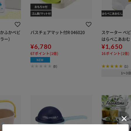
ふかふかベビ
バスチェアマット付R 046020
スケーター ベビ
カラー）
はらぺこあおむ
¥6,780
¥1,650
67ポイント(1倍)
16ポイント(1倍)
NEW
(0)
(1)
1～3