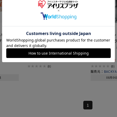
※ご確認ください
カートに入れる
購入手続きへ
ちゃ入れ B
スケーター ベビーバスお湯かけ
クリアグリーン 
/プチフレ
ジョーロ パウ･パトロール BS25J
ア 通販 フラン
R
20cm 風呂イス
¥1,210
チェアー お風呂
¥5,876
お風呂椅子 おし
12ポイント(1倍)
58ポイント(1倍)
ふろ シンプル 
(0)
(0)
販売元：
BACKYA
送
08月0
1