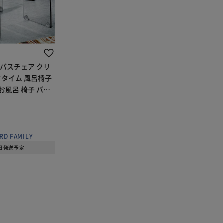
バスチェア クリ
クタイム 風呂椅子
 お風呂 椅子 バス
イス お風呂いす
ゃれ アクリル お
バスグッズ
RD FAMILY
6日発送予定