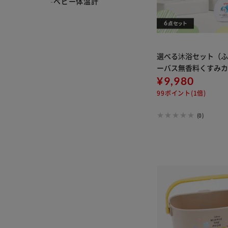
ベビー体温計
選べる沐浴セット（
ーバス無香料くすみ
¥9,980
99ポイント(1倍)
(0)