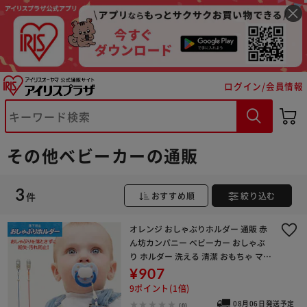
※ご確認ください
ログイン/会員情報
カートに入れる
購入手続きへ
その他ベビーカーの通販
3
件
おすすめ順
絞り込む
オレンジ おしゃぶりホルダー 通販 赤
ん坊カンパニー ベビーカー おしゃぶ
り ホルダー 洗える 清潔 おもちゃ マグ
落下防止 クリップ シンプル おでかけ
¥907
ベビー バギー オプション アクセサリ
9ポイント(1倍)
ー
08月06日発送予定
(0)