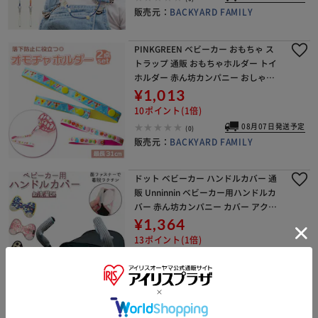
販売元：
BACKYARD FAMILY
PINKGREEN ベビーカー おもちゃ ス
トラップ 通販 おもちゃホルダー トイ
ホルダー 赤ん坊カンパニー おしゃぶ
りホルダー マグホルダー オモチャホ
¥1,013
ルダー 玩具ホルダー ベビー用品 赤ち
10ポイント(1倍)
ゃん グ
08月07日発送予定
(0)
販売元：
BACKYARD FAMILY
ドット ベビーカー ハンドルカバー 通
販 Unninnin ベビーカー用ハンドルカ
バー 赤ん坊カンパニー カバー アクセ
サリー ベビーカーアクセサリー バギ
¥1,364
ー ベビー用品 赤ちゃん グッズ 洗える
13ポイント(1倍)
お
08月06日発送予定
(0)
販売元：
BACKYARD FAMILY