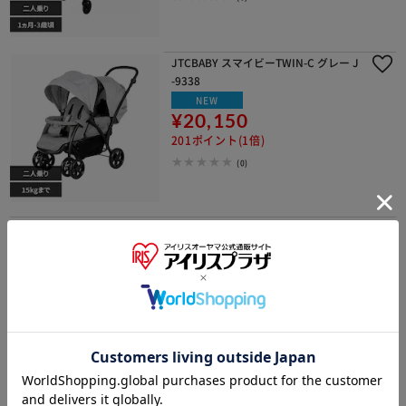
JTCBABY スマイビーTWIN-C グレー J
-9338
NEW
¥20,150
201ポイント(1倍)
(0)
1
二人・多人数用ベビーカーの関連カテゴリ
の商品を探す
その他ベビーカー
ベビーカー小物
背面ベビーカー・バギー