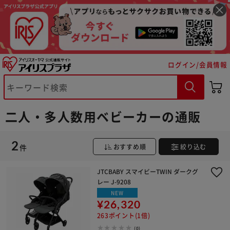
※ご確認ください
ログイン/会員情報
カートに入れる
購入手続きへ
二人・多人数用ベビーカーの通販
2
件
おすすめ順
絞り込む
JTCBABY スマイビーTWIN ダークグ
レー J-9208
NEW
¥26,320
263ポイント(1倍)
(0)