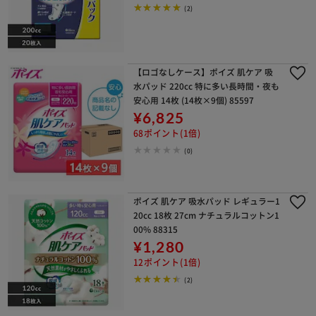
(2)
【ロゴなしケース】ポイズ 肌ケア 吸
水パッド 220cc 特に多い長時間・夜も
安心用 14枚 (14枚×9個) 85597
¥6,825
68ポイント(1倍)
(0)
ポイズ 肌ケア 吸水パッド レギュラー1
20cc 18枚 27cm ナチュラルコットン1
00% 88315
¥1,280
12ポイント(1倍)
(2)