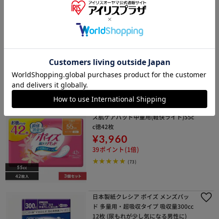
日本製紙クレシア ポイズ さらさら素
肌 吸水ナプキン 微量用10cc 30枚 (ふ
とした尿もれケアに)
¥400
4ポイント(1倍)
(8)
日本製紙クレシア 【3個セット】ポイ
ズ肌ケアパッド中量用(軽快ライト)55c
c徳42枚
¥3,960
39ポイント(1倍)
(73)
日本製紙クレシア ポイズ メンズパッ
ド 多量用・超吸収タイプ 吸収量300cc
12枚 (尿もれが少し気になる男性に)