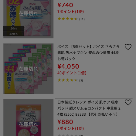
¥740
7ポイント(1倍)
(11)
ポイズ 【5個セット】ポイズ さらさら
素肌 吸水ナプキン 安心の少量用 44枚
お徳パック
¥4,050
40ポイント(1倍)
(3)
日本製紙クレシア ポイズ 肌ケア 吸水
パッド 超スリム＆コンパクト 中量用 2
4枚 (55cc) 88333 【代引き払い不可】
¥880
8ポイント(1倍)
(0)