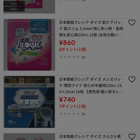
日本製紙クレシア ポイズ 肌ケアパッ
ド 超スリム 3.5mm 特に多い時・長時
間も安心用230cc 12枚 (女性の軽い尿
もれ用)
¥860
8ポイント(1倍)
(0)
日本製紙クレシア ポイズ メンズパッ
ド 薄型ワイド 安心の中量用120cc 15.
5×25cm 16枚 【男性用 軽い尿モレ対
策】
¥740
7ポイント(1倍)
(0)
日本製紙クレシア ポイズ さらさら素