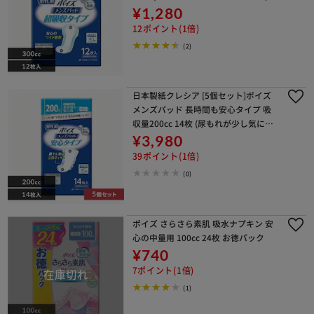
¥1,280
12ポイント(1倍)
(2)
日本製紙クレシア [5個セット]ポイズ
メンズパッド 長時間も安心タイプ 吸
収量200cc 14枚 (尿もれが少し気にな
る男性に)
¥3,980
39ポイント(1倍)
(0)
ポイズ さらさら素肌 吸水ナプキン 安
心の中量用 100cc 24枚 お徳パック
¥740
7ポイント(1倍)
(1)