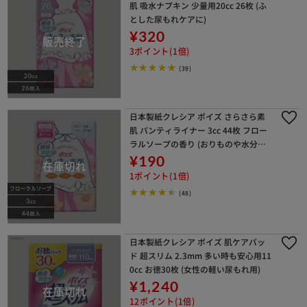
肌 吸水ナプキン 少量用20cc 26枚 (ふ
とした尿もれケアに)
¥320
3ポイント(1倍)
(39)
日本製紙クレシア ポイズ さらさら素
肌 パンティライナー 3cc 44枚 フロー
ラルソープの香り (おりものや水分の
ケアに)
¥190
1ポイント(1倍)
(48)
日本製紙クレシア ポイズ 肌ケアパッ
ド 超スリム 2.3mm 多い時も安心用11
0cc お徳30枚 (女性の軽い尿もれ用)
¥1,240
12ポイント(1倍)