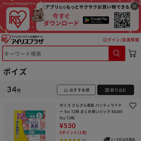
ログイン/会員情報
ポイズ
34
件
おすすめ順
絞り込む
ポイズ さらさら素肌 パンティライナ
ー 5cc 72枚 まとめ買いパック 88389
5cc 72枚
※ご確認ください
¥530
5ポイント(1倍)
1～3日以内発送
カートに入れる
購入手続きへ
(1)