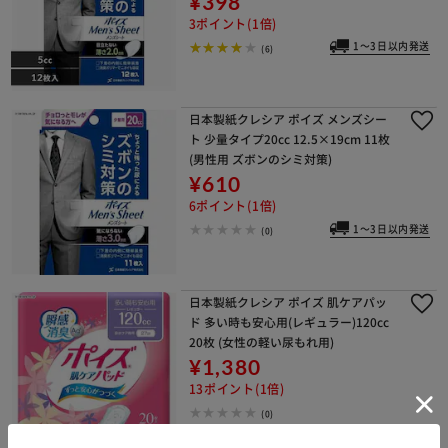
¥398
3ポイント(1倍)
1～3日以内発送
(6)
日本製紙クレシア ポイズ メンズシー
ト 少量タイプ20cc 12.5×19cm 11枚
(男性用 ズボンのシミ対策)
¥610
6ポイント(1倍)
1～3日以内発送
(0)
日本製紙クレシア ポイズ 肌ケアパッ
ド 多い時も安心用(レギュラー)120cc
20枚 (女性の軽い尿もれ用)
¥1,380
13ポイント(1倍)
(0)