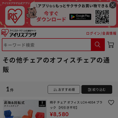
※ご確認ください
ログイン/会員情報
カートに入れる
購入手続きへ
その他チェアのオフィスチェアの通
販
1
件
おすすめ順
絞り込む
椅子 チェア オフィス LCH-4054 ブラ
ック 【代引き不可】
¥8,580