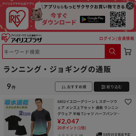
ログイン/会員情報
※ご確認ください
ランニング・ジョギングの通販
カートに入れる
購入手続きへ
9
件
おすすめ順
絞り込む
6802イエローグリーン L スポーツウ
ェア メンズ上下セット 通販 ランニン
グウェア 半袖 Tシャツ ハーフパンツ
半ズボン 上下 セット セットアップ ウ
¥2,047
ェア ウエア 夏 軽量 速乾 吸汗 伸縮
20ポイント(1倍)
08月09日発送予定
(0)