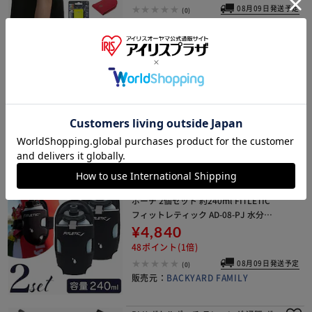
08月09日発送予定
(0)
販売元：
BACKYARD FAMILY
led セーフティライト 充電式 通販 ナ
イトマーカー CHARGE 安全ライト 小
型携行ライト リフレクター 光る ラン
ドセル USB充電 防犯 夜間 テールライ
¥1,721
ト 大人 子供 キッズ 子ども こど
17ポイント(1倍)
08月09日発送予定
(0)
販売元：
BACKYARD FAMILY
ボトルポーチ ランニング 通販 ボトル
ポーチ 2個セット 約240ml FITLETIC
フィットレティック AD-08-PJ 水分補
給 リフレクター アウトドア マラソン
¥4,840
ランニンググッズ スポー
48ポイント(1倍)
08月09日発送予定
(0)
販売元：
BACKYARD FAMILY