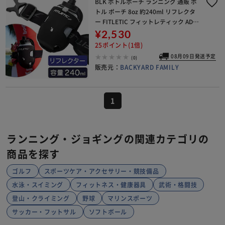
BLK ボトルポーチ ランニング 通販 ボ
トル ポーチ 8oz 約240ml リフレクタ
ー FITLETIC フィットレティック AD-0
8J 水分補給 アウトドア マラソン 片手
¥2,530
ランニンググッズ
25ポイント(1倍)
08月09日発送予定
(0)
販売元：
BACKYARD FAMILY
1
ランニング・ジョギングの関連カテゴリの
商品を探す
ゴルフ
スポーツケア・アクセサリー・競技備品
水泳・スイミング
フィットネス・健康器具
武術・格闘技
登山・クライミング
野球
マリンスポーツ
サッカー・フットサル
ソフトボール