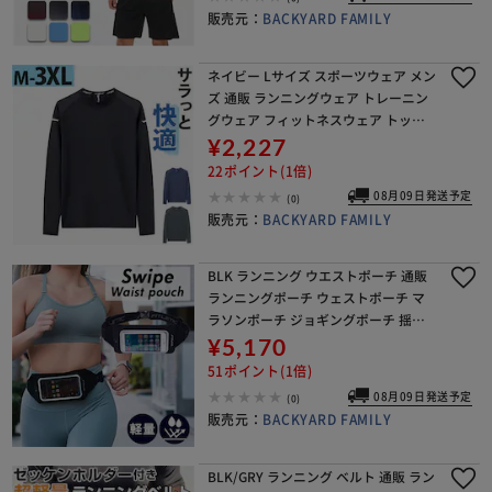
販売元：
BACKYARD FAMILY
ネイビー Lサイズ スポーツウェア メン
ズ 通販 ランニングウェア トレーニン
グウェア フィットネスウェア トップ
ス 長袖 ウェア 長そで シンプル 速乾
¥2,227
通気性 ジム ジョギング ランニング お
22ポイント(1倍)
しゃ
08月09日発送予定
(0)
販売元：
BACKYARD FAMILY
BLK ランニング ウエストポーチ 通販
ランニングポーチ ウェストポーチ マ
ラソンポーチ ジョギングポーチ 揺れ
にくい FITLETIC フィットレティック
¥5,170
SWP-01J はっ水 マラソン ランニ
51ポイント(1倍)
08月09日発送予定
(0)
販売元：
BACKYARD FAMILY
BLK/GRY ランニング ベルト 通販 ラン