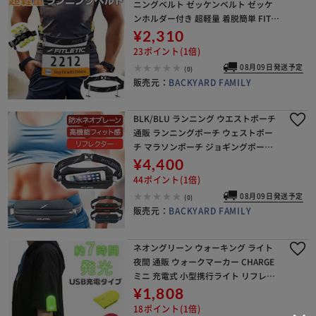
ニングベルト ゼッケンベルト ゼッケ
ンホルダー付き 超軽量 着脱簡単 FITL
ETIC フィットレティック RN-06J リ
¥2,310
フレクター マラソン ランニン
23ポイント(1倍)
08月09日発送予定
(0)
販売元：
BACKYARD FAMILY
BLK/BLU ランニング ウエストポーチ
通販 ランニングポーチ ウェストポー
チ マラソンポーチ ジョギングポーチ
揺れにくい FITLETIC フィットレティ
¥4,400
ック N-01J 防水 マラソン ラン
44ポイント(1倍)
08月09日発送予定
(0)
販売元：
BACKYARD FAMILY
ネオングリーン ウォーキング ライト
夜間 通販 ウォークマーカー CHARGE
ミニ 充電式 小型携行ライト リフレク
ター 光る クリップ式 USB充電 防犯 夜
¥1,808
間 交通安全 大人 子供 キッズ 子
18ポイント(1倍)