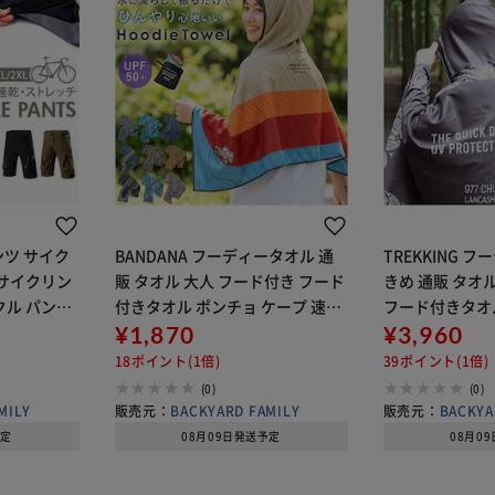
ンツ サイク
BANDANA フーディータオル 通
TREKKING 
 サイクリン
販 タオル 大人 フード付き フード
きめ 通販 タオ
クル パンツ
付きタオル ポンチョ ケープ 速乾
フード付きタオル
ボトムス サ
タオル パーカー POST GENERAL
¥1,870
プ 速乾タオル パ
¥3,960
速乾 スポー
ポストジェネラル クレエ 日除け
NERAL ポス
18ポイント(1倍)
39ポイント(1倍)
 ラン
日焼け防止 紫外
日除け 日焼け
(0)
(0)
MILY
販売元：
BACKYARD FAMILY
販売元：
BACKYA
予定
08月09日発送予定
08月0