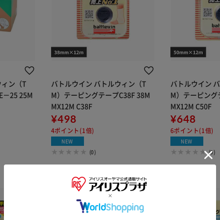
ウィン（T
バトルウイン バトルウィン（T
バトルウイン 
25 25M
M）テーピングテープC38F 38M
M）テーピングテー
MX12M C38F
MX12M C50F
¥498
¥648
4ポイント(1倍)
6ポイント(1倍)
NEW
NEW
(0)
(0)
※ご確認ください