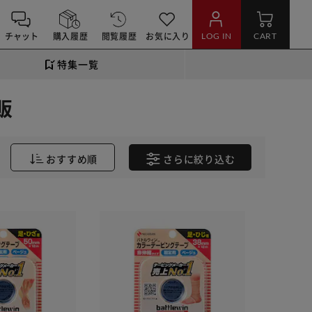
チャット
購入履歴
閲覧履歴
お気に入り
LOG IN
CART
特集一覧
販
おすすめ順
さらに
絞り込む