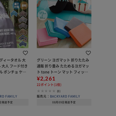
フーディータオル 大
グリーン ヨガマット 折りたたみ
ル 大人 フード付き
通販 折り畳み たためるヨガマッ
 ポンチョ ケー
ト tone トーン マット フィット
ーカー POST GE
ネス ストレッチ コンパクト シン
¥2,261
トジェネラル クレエ
プル ジム 運動 ピラティス 持ち運
22ポイント(1倍)
び ヨガラグ ストレッチマ
(0)
RD FAMILY
販売元：
BACKYARD FAMILY
9日発送予定
08月09日発送予定