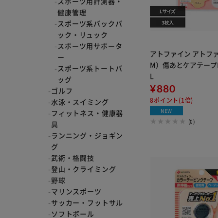
スポーツ用計測器・
健康管理
スポーツ系バックパ
ック・リュック
スポーツ用サポータ
アトファイン アトフ
ー
M）傷あとケアテープL3
スポーツ系トートバ
L
ッグ
¥880
ゴルフ
8ポイント(1倍)
水泳・スイミング
NEW
フィットネス・健康器
(0)
具
ランニング・ジョギン
グ
武術・格闘技
登山・クライミング
野球
マリンスポーツ
サッカー・フットサル
ソフトボール