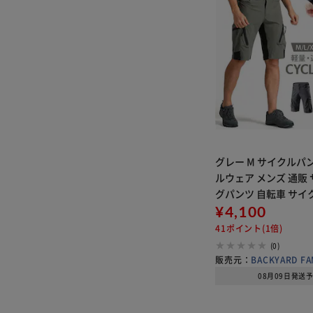
グレー M サイクルパ
ルウェア メンズ 通販
グパンツ 自転車 サイ
ハーフパンツ 短パン 
¥4,100
イクリング スポーツ 
41ポイント(1倍)
ツウェア メンズパンツ
(0)
販売元：
BACKYARD FA
08月09日発送