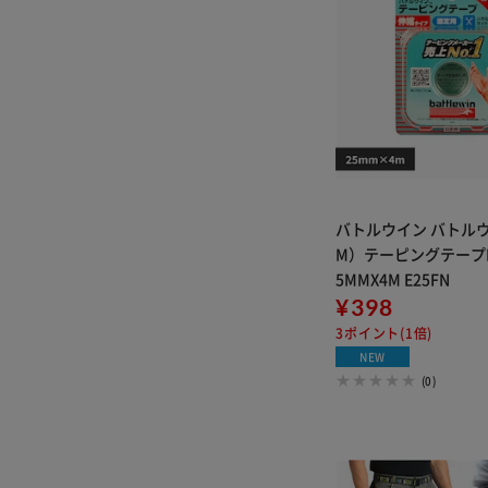
バトルウイン バトル
M）テーピングテープBE 
5MMX4M E25FN
¥398
3ポイント(1倍)
NEW
(0)