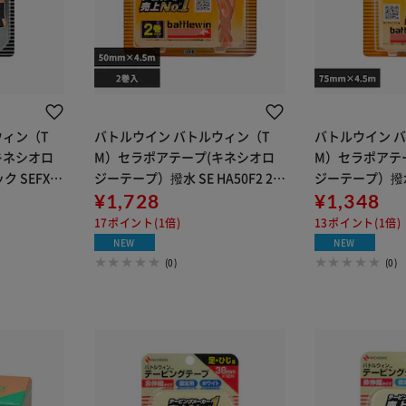
ウィン（T
バトルウイン バトルウィン（T
バトルウイン 
キネシオロ
M）セラポアテープ(キネシオロ
M）セラポアテ
 SEFX50
ジーテープ）撥水 SE HA50F2 2個
ジーテープ）撥水S
パック KHA50F2
¥1,728
75F
¥1,348
17ポイント(1倍)
13ポイント(1倍)
NEW
NEW
(0)
(0)