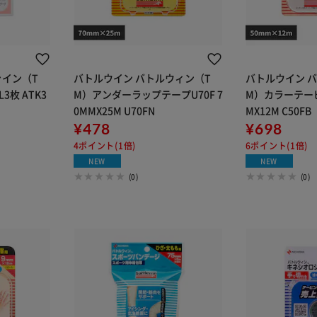
ァイン（T
バトルウイン バトルウィン（T
バトルウイン 
枚 ATK3
M）アンダーラップテープU70F 7
M）カラーテーピン
0MMX25M U70FN
MX12M C50FB
¥478
¥698
4ポイント(1倍)
6ポイント(1倍)
NEW
NEW
(0)
(0)