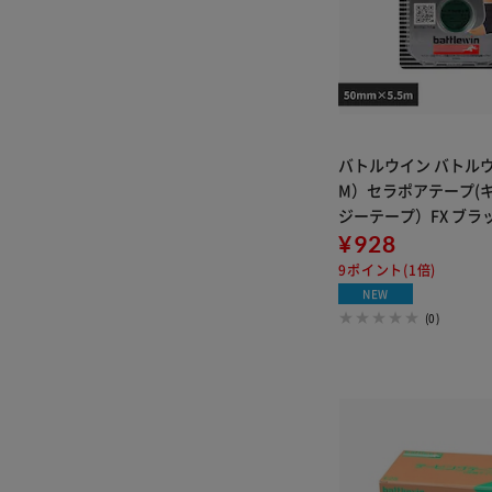
バトルウイン バトル
M）セラポアテープ(
ジーテープ）FX ブラック
FBK KFX50FBK
¥928
9ポイント(1倍)
NEW
(0)