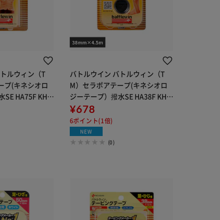
バトルウィン（T
バトルウイン バトルウィン（T
ープ(キネシオロ
M）セラポアテープ(キネシオロ
E HA75F KHA
ジーテープ）撥水SE HA38F KHA
38F
¥678
6ポイント(1倍)
NEW
(0)