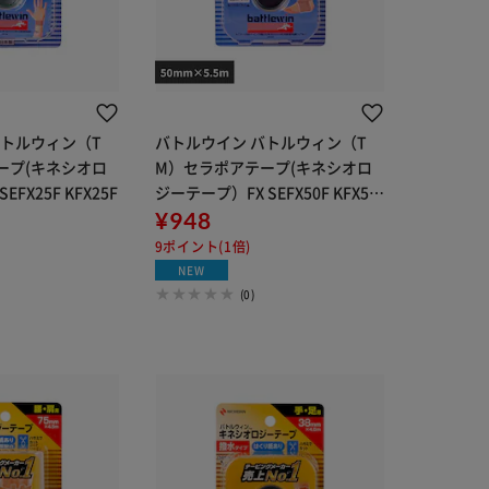
バトルウィン（T
バトルウイン バトルウィン（T
ープ(キネシオロ
M）セラポアテープ(キネシオロ
FX25F KFX25F
ジーテープ）FX SEFX50F KFX50
F
¥948
9ポイント(1倍)
NEW
(0)