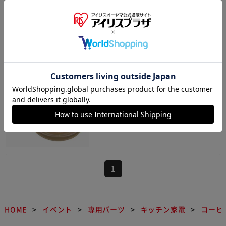
18ポイント(1倍)
(10)
コーヒーサーバー≪コーヒーメーカー
CMK-652-B他用≫ 994186
¥1,290
12ポイント(1倍)
(3)
1
HOME
イベント
専用パーツ
キッチン家電
コーヒ