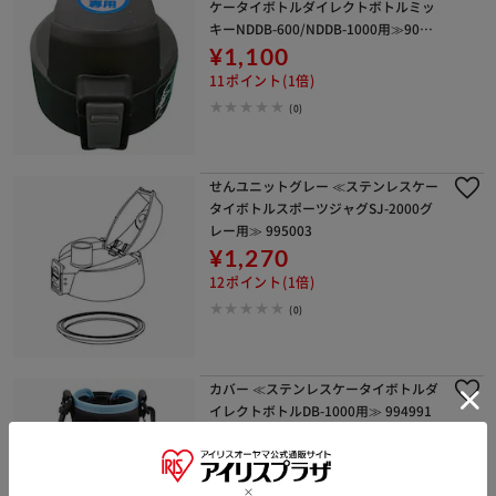
ケータイボトルダイレクトボトルミッ
キーNDDB-600/NDDB-1000用≫9055
38
¥1,100
11ポイント(1倍)
(0)
せんユニットグレー ≪ステンレスケー
タイボトルスポーツジャグSJ-2000グ
レー用≫ 995003
¥1,270
12ポイント(1倍)
(0)
カバー ≪ステンレスケータイボトルダ
イレクトボトルDB-1000用≫ 994991
¥1,630
16ポイント(1倍)
(0)