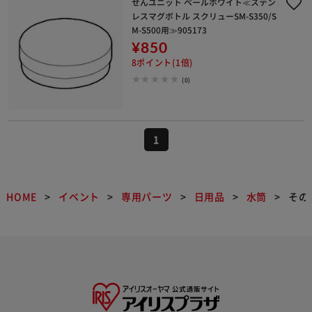
せんユニット ペールホワイト≪ステン
レスマグボトル スクリューSM-S350/S
M-S500用≫905173
¥850
8ポイント(1倍)
(0)
1
HOME
イベント
専用パーツ
日用品
水筒
その