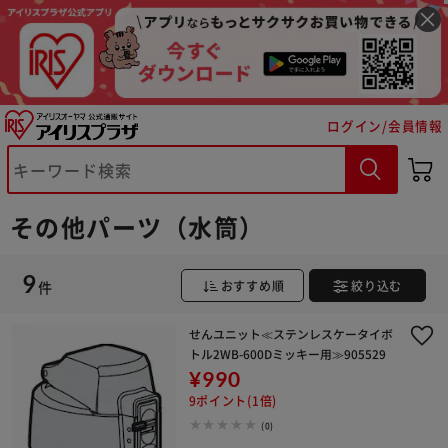
ログイン/会員情報
※ご確認ください
その他パーツ（水筒）
カートに入れる
購入手続きへ
9
件
おすすめ順
絞り込む
せんユニット≪ステンレスケータイボ
トル2WB-600Dミッキー用≫905529
¥990
9ポイント(1倍)
(0)