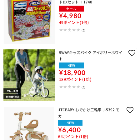
ドDXセットⅡ 1740
セール
¥4,980
49ポイント(1倍)
(0)
5WAYキッズバイク アイボリーホワイ
ト
NEW
¥18,900
189ポイント(1倍)
(0)
JTCBABY おでかけ三輪車 J-5392 モ
カ
NEW
¥6,400
64ポイント(1倍)