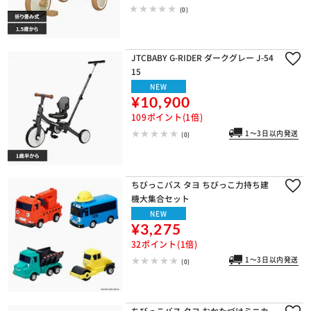
(0)
JTCBABY G-RIDER ダークグレー J-54
15
NEW
¥10,900
109ポイント(1倍)
1～3日以内発送
(0)
ちびっこバス タヨ ちびっこ力持ち建
機大集合セット
NEW
¥3,275
32ポイント(1倍)
1～3日以内発送
(0)
ちびっこバス タヨ おかたづけミニカ