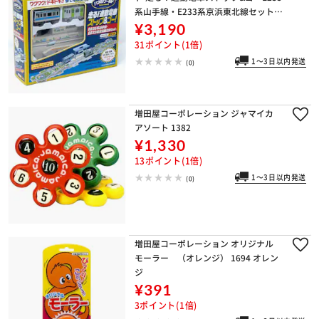
系山手線・E233系京浜東北線セット 1
701
¥3,190
31ポイント(1倍)
1～3日以内発送
(0)
増田屋コーポレーション ジャマイカ
アソート 1382
¥1,330
13ポイント(1倍)
1～3日以内発送
(0)
増田屋コーポレーション オリジナル
モーラー （オレンジ） 1694 オレン
ジ
¥391
3ポイント(1倍)