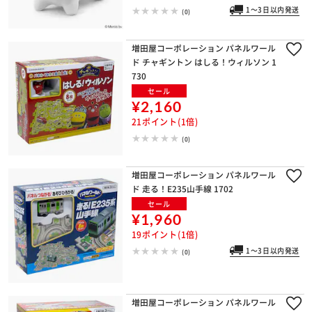
1～3日以内発送
(0)
増田屋コーポレーション パネルワール
※ご確認ください
ド チャギントン はしる！ウィルソン 1
730
カートに入れる
購入手続きへ
セール
¥2,160
21ポイント(1倍)
(0)
増田屋コーポレーション パネルワール
ド 走る！E235山手線 1702
セール
¥1,960
19ポイント(1倍)
1～3日以内発送
(0)
増田屋コーポレーション パネルワール