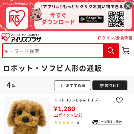
ログイン/会員情報
※ご確認ください
カートに入れる
購入手続きへ
ロボット・ソフビ人形の通販
4
件
おすすめ順
絞り込む
トコトコワンちゃん トイプー
¥1,280
12ポイント(1倍)
1～3日以内発送
(1)