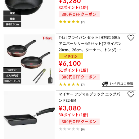
¥3,280
32ポイント(1倍)
300円OFFクーポン
(2)
T-fal フライパン セット IH対応 50th
アニバーサリー4点セット(フライパン
20cm、26cm、ターナー、トング) グ
ループセブジャパン 【PFOAフリー】
イチオシ
¥6,100
61ポイント(1倍)
300円OFFクーポン
1～3日以内発送
(7)
マイヤー フジマルブラック エッグパ
ン FE2-EM
¥3,080
30ポイント(1倍)
300円OFFクーポン
(0)