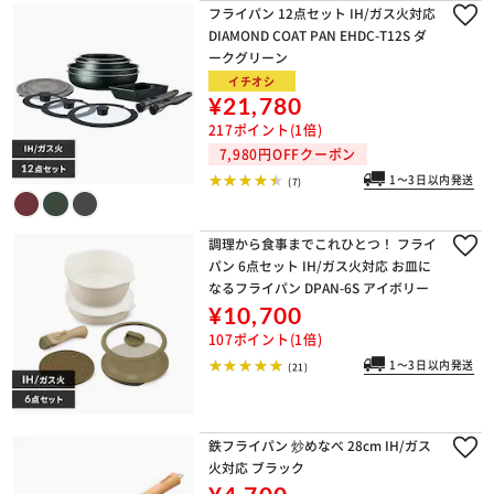
フライパン 12点セット IH/ガス火対応
DIAMOND COAT PAN EHDC-T12S ダ
ークグリーン
イチオシ
¥21,780
217ポイント(1倍)
7,980円OFFクーポン
1～3日以内発送
(7)
調理から食事までこれひとつ！ フライ
パン 6点セット IH/ガス火対応 お皿に
なるフライパン DPAN-6S アイボリー
¥10,700
107ポイント(1倍)
1～3日以内発送
(21)
鉄フライパン 炒めなべ 28cm IH/ガス
火対応 ブラック