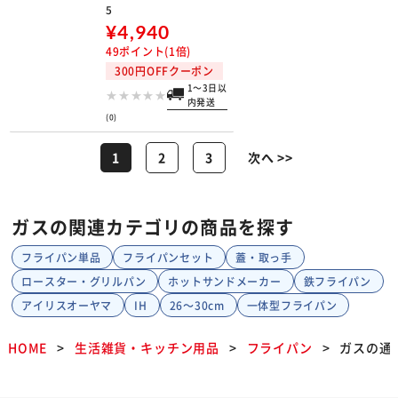
プラテアードEM IH玉子焼14×19cm A
-2685
¥4,940
49ポイント(1倍)
300円OFFクーポン
1～3日以内発送
(0)
1
2
3
次へ >>
ガスの関連カテゴリの商品を探す
フライパン単品
フライパンセット
蓋・取っ手
ロースター・グリルパン
ホットサンドメーカー
鉄フライパン
アイリスオーヤマ
IH
26～30cm
一体型フライパン
HOME
生活雑貨・キッチン用品
フライパン
ガスの通