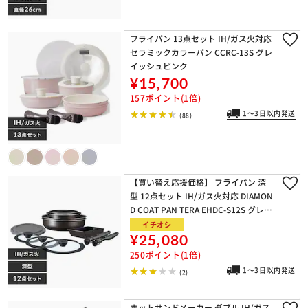
フライパン 13点セット IH/ガス火対応
セラミックカラーパン CCRC-13S グレ
イッシュピンク
¥15,700
157ポイント(1倍)
1～3日以内発送
(88)
【買い替え応援価格】 フライパン 深
型 12点セット IH/ガス火対応 DIAMON
D COAT PAN TERA EHDC-S12S グレイ
ッシュブラウン
イチオシ
¥25,080
250ポイント(1倍)
1～3日以内発送
(2)
ホットサンドメーカー ダブル IH/ガス