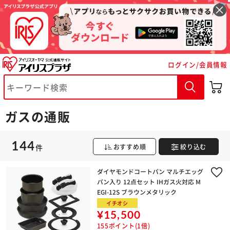
ログイン/会員情報
ガスの通販
144
件
おすすめ順
絞り込む
ダイヤモンドコートパン マルチエッグ
パン入り 12点セット IHガス火対応 M
EGI-12S ブラウンメタリック
イチオシ
¥15,500
155ポイント(1倍)