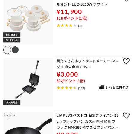
ルオント LUO-SE10W ホワイト
¥11,900
119ポイント(1倍)
(14)
具だくさんホットサンドメーカー シン
グル 直火専用 GHS-S
¥3,000
30ポイント(1倍)
1～3日以内発送
(200)
LIV PLUS ベストコ 深型フライパン 28
cm ウォックパン ガス火専用 軽量 ブ
ラック NM-386 軽すぎるフライパン
ブラック NM-386