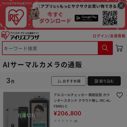
※ご確認ください
ログイン/会員情報
カートに入れる
購入手続きへ
AIサーマルカメラの通販
3
件
おすすめ順
絞り込む
アルコールチェッカー 顔認証型 カウ
ンタースタンド クラウド無し IRC-AL-
F8AN1-C
¥206,800
(0)