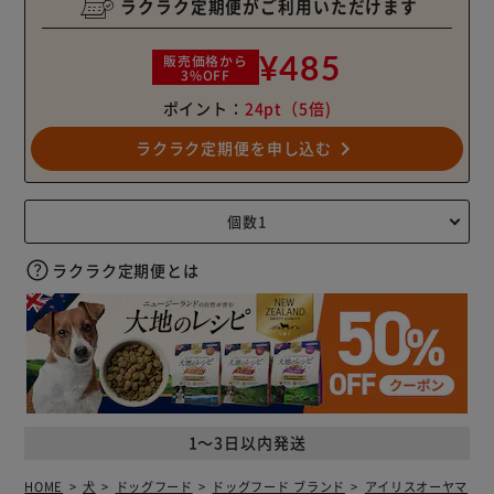
ラクラク定期便がご利用いただけます
¥485
販売価格から
3%OFF
ポイント：
24pt
（5倍)
navigate_next
ラクラク定期便を申し込む
ラクラク定期便とは
1～3日以内発送
HOME
犬
ドッグフード
ドッグフード ブランド
アイリスオーヤマ