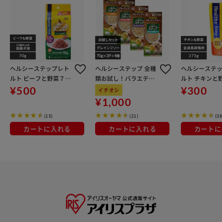
ヘルシーステップレト
ヘルシーステップ 全種
ヘルシーステ
ルト ビーフと野菜７０
類お試し！バラエティ
ルト チキンと
ｇ×６Ｐ １３歳以上用
セット 犬 ウェットフー
５ｇ 全成長段階
¥500
¥300
イチオシ
HRBV706-13 犬 ウェッ
ド
CV 犬 ウェッ
¥1,000
トフード
(15)
(21)
(38
カートに入れる
カートに入れる
カートに