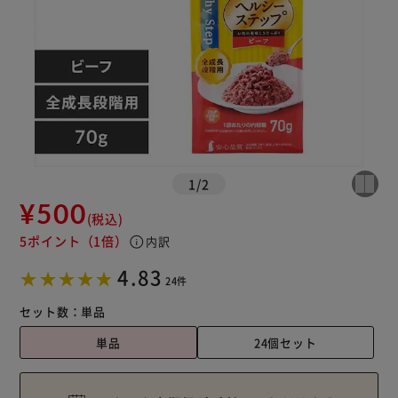
1
/
2
¥500
(税込)
5ポイント
（1倍）
info
内訳
4.83
24件
セット数：
単品
単品
24個セット