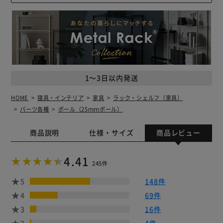
1～3日以内発送
HOME
寝具・インテリア
家具
ラック・シェルフ（家具）
パーツ各種
ポール（25ｍｍポール）
商品説明
仕様・サイズ
商品レビュー
4.41
245件
5
148件
4
69件
3
16件
2
4件