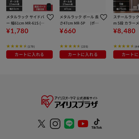
メタルラック サイドバ
メタルラック ポール 長
スチールラック 
ー 幅61cm MR-61S (ポ
さ47cm MR-5P (ポー
m 5段 カラー
ール直径25mm)
ル直径25mm)
ック ハイタイプ
¥1,780
¥660
¥8,480
75185 ホワイ
(179)
(235)
(44
カートに入れる
カートに入れる
カートに