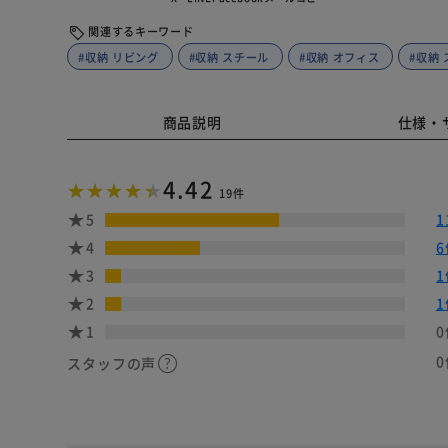
関連するキーワード
#収納 リビング
#収納 スチール
#収納 オフィス
#収納
商品説明
仕様・
4.42
19件
5
1
4
6
3
1
2
1
1
0
0
スタッフの声