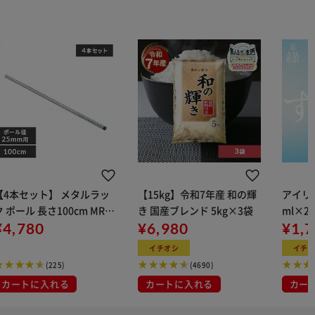
【4本セット】 メタルラッ
【15kg】令和7年産 和の輝
アイリス
ク ポール 長さ100cm MR-1
き 国産ブレンド 5kg×3袋
ml×2
00P (ポール直径25mm)
¥4,780
¥6,980
用
¥1,
イチオシ
イチ
(225)
(4690)
カートに入れる
カートに入れる
カー