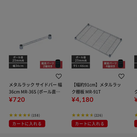
メタルラック サイドバー 幅
【幅約91cm】メタルラッ
36cm MR-36S (ポール直径
ク棚板 MR-91T
25mm)
¥720
¥4,180
(158)
(226)
カートに入れる
カートに入れる