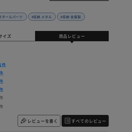
 スチールパーツ
#収納 メタル
#収納 金属製
サイズ
商品レビュー
1件
件
件
件
件
件
レビューを書く
すべてのレビュー