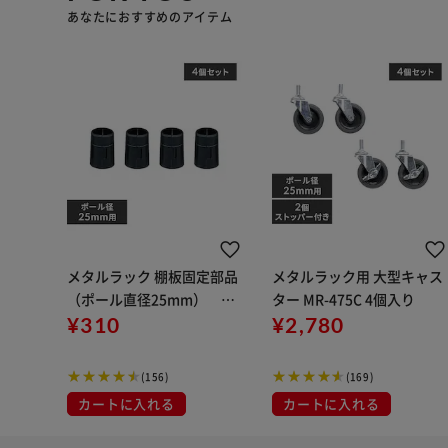
あなたにおすすめのアイテム
メタルラック 棚板固定部品
メタルラック用 大型キャス
（ポール直径25mm） M
ター MR-475C 4個入り
R-4K 4個入り
¥310
¥2,780
(156)
(169)
カートに入れる
カートに入れる