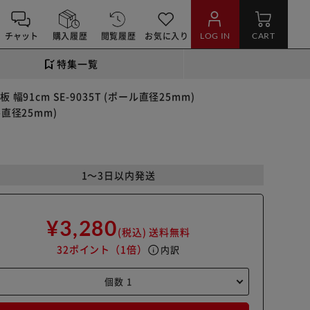
チャット
購入履歴
閲覧履歴
お気に入り
LOG IN
CART
特集一覧
 幅91cm SE-9035T (ポール直径25mm)
ル直径25mm)
)
1～3日以内発送
¥3,280
(税込)
送料無料
32ポイント
（1倍）
info
内訳