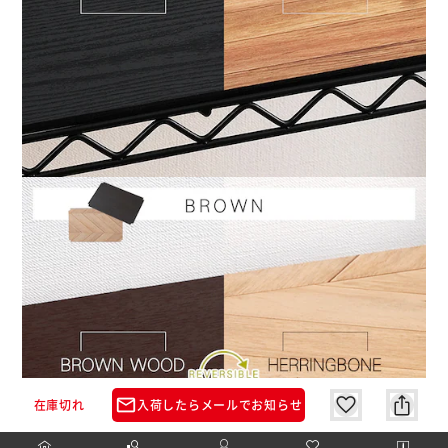
mail_outline
在庫切れ
入荷したらメールでお知らせ