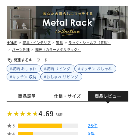
HOME
寝具・インテリア
家具
ラック・シェルフ（家具）
パーツ各種
棚板（カラーメタルラック）
関連するキーワード
#収納 おしゃれ
#収納 リビング
#キッチン おしゃれ
#キッチン 収納
#おしゃれ リビング
商品説明
仕様・サイズ
商品レビュー
4.69
36件
5
26件
4
9件