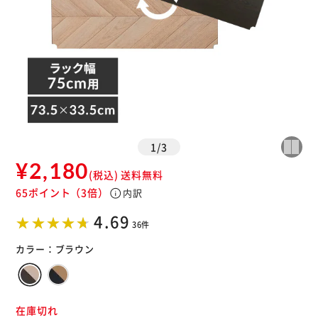
1
/
3
¥2,180
(税込)
送料無料
65ポイント
（3倍）
info
内訳
4.69
36件
カラー：
ブラウン
在庫切れ