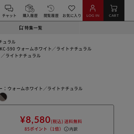
チャット
購入履歴
閲覧履歴
お気に入り
LOG IN
CART
特集一覧
ナチュラル
KC-590 ウォームホワイト／ライトナチュラル
イト／ライトナチュラル
ー：
ウォームホワイト／ライトナチュラル
¥8,580
(税込)
送料無料
85ポイント
（1倍）
info
内訳