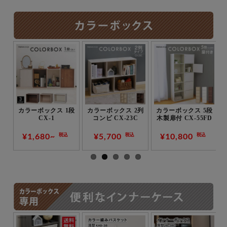
5段
カラーボックス 3段
カラーボックス 可動
カラーボックス 3段
FD
木製扉付 CX-33D
棚タイプ 3段 CX-
CX-3F
3KD
¥5,700
¥3,180~
¥3,680~
税込
税込
税込