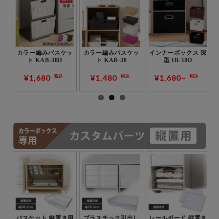
 深
インナーボックス 浅
カラーバスケット 深
カラーバスケット 浅
型 IB-38
型 (フタ付） CBK-
型 CBK-38
38DT
¥1,480~
¥1,680~
¥1,480
税込
税込
税込
キャスター2個セッ
棚板 縦置き用 CXT-
木製扉 縦置き用