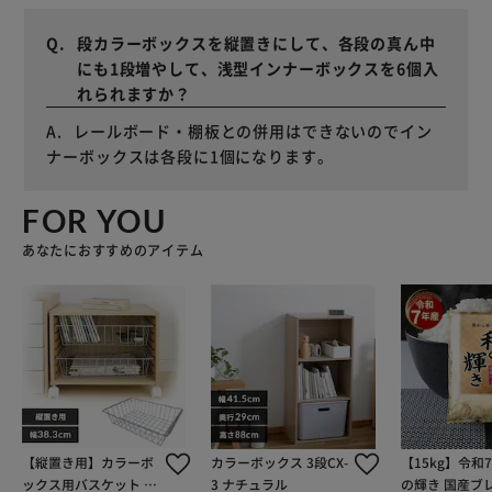
段カラーボックスを縦置きにして、各段の真ん中
にも1段増やして、浅型インナーボックスを6個入
れられますか？
レールボード・棚板との併用はできないのでイン
ナーボックスは各段に1個になります。
FOR YOU
あなたにおすすめのアイテム
【縦置き用】カラーボ
カラーボックス 3段CX-
【15kg】令和
ックス用バスケット CX
3 ナチュラル
の輝き 国産ブレ