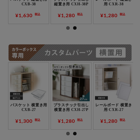
ト 縦置き用 CXK-
38
CXD-38W
2T
¥980
¥1,280
¥1,580
税込
税込
税込
キャスター2個セッ
棚板 横置き用 CXT-
木製扉 横置き用
ト 横置き用 CXK-2
27
CXD-27W
¥1,080
¥1,280
¥1,480~
税込
税込
税込