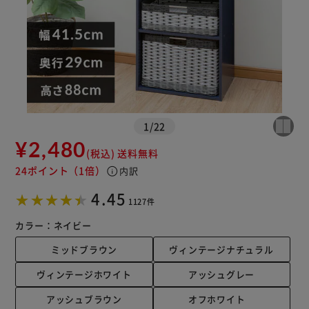
※ご確認ください
1
/
22
カートに入れる
購入手続きへ
¥2,480
(税込)
送料無料
24ポイント
（1倍）
info
内訳
4.45
1127件
カラー：
ネイビー
ミッドブラウン
ヴィンテージナチュラル
ヴィンテージホワイト
アッシュグレー
アッシュブラウン
オフホワイト