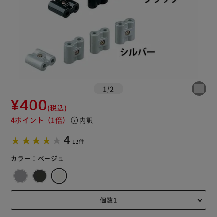
1
/
2
¥400
(税込)
4ポイント
（1倍）
info
内訳
4
12件
カラー：
ベージュ