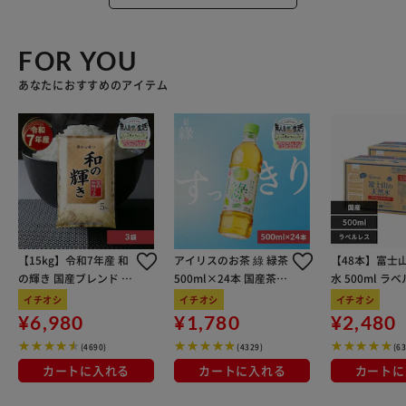
FOR YOU
あなたにおすすめのアイテム
【15kg】令和7年産 和
アイリスのお茶 綠 緑茶
【48本】富士
の輝き 国産ブレンド 5
500ml×24本 国産茶葉
水 500ml ラ
kg×3袋
100％使用
イチオシ
イチオシ
イチオシ
¥6,980
¥1,780
¥2,480
(4690)
(4329)
(6
カートに入れる
カートに入れる
カートに