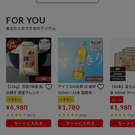
FOR YOU
あなたにおすすめのアイテム
【15kg】令和7年産 和
アイリスのお茶 綠 緑茶
【48本】富士
の輝き 国産ブレンド 5
500ml×24本 国産茶葉
水 500ml ラ
kg×3袋
100％使用
イチオシ
イチオシ
セール
¥6,980
¥1,780
¥1,980
(4677)
(4326)
(6
カートに入れる
カートに入れる
カートに