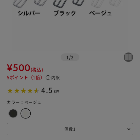
1
/
2
¥500
(税込)
5ポイント
（1倍）
info
内訳
4.5
8件
カラー：
ベージュ