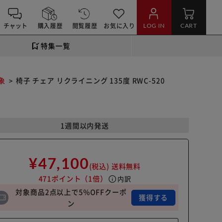
チャット
購入履歴
閲覧履歴
お気に入り
LOG IN
CART
特集一覧
象
椅子 チェア リクライニング 135度 RWC-520
1週間以内発送
¥47,100
(税込)
送料無料
471ポイント
（1倍）
info
内訳
対象商品2点以上で5%OFFクーポ
獲得する
ン