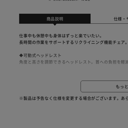
商品説明
仕様・
仕事中も休憩中も身体はずっと楽でいたい。
長時間の作業をサポートするリクライニング機能チェア
◆可動式ヘッドレスト
角度と高さを調節できるヘッドレスト。首への負担を軽
◆収納式フットレスト
足をのせて全身リラックス。
もっ
使わない時は閉まっておける、フットレスト。
※製品は予告なく仕様を変更する場合がございます。あ
◆可動式アームレスト
上下・前後・左右で調節できるアームレスト。
◆ランバーサポート
人間の骨格に沿った、S字形状が腰への負担を軽減。