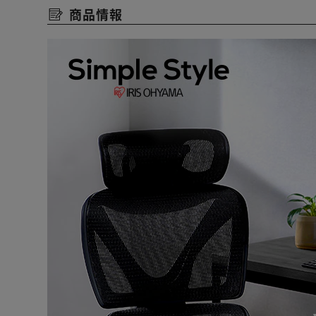
商品情報
◆360°回転
360°くるっと回転できるので、座ったまま向きを変え
◆ウレタンキャスター
床に傷がつきにくく静かなウレタン素材。
フローリングで使用したい方にオススメ。
むれずに快適！抜群の通気性と速乾性を持ち合わせたナ
疲れにくい弾力座面。適度な弾力と傾斜のついた座面が
安心の耐久性。耐荷重約100kg。
強度の高いスチール脚を防食性のあるエポキシ樹脂で塗
付属の六角レンチで簡単組み立て。
★お客様組立★