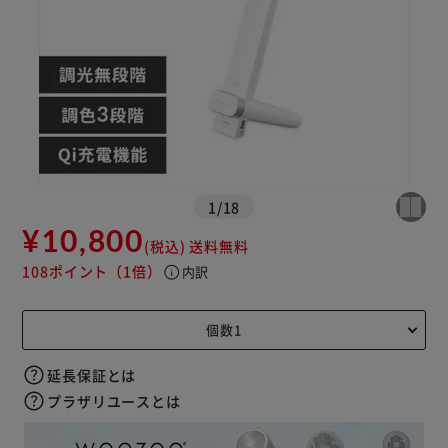
1
/
18
¥10,800
(税込)
送料無料
108ポイント
（1倍）
info
内訳
延長保証とは
プラザリユースとは