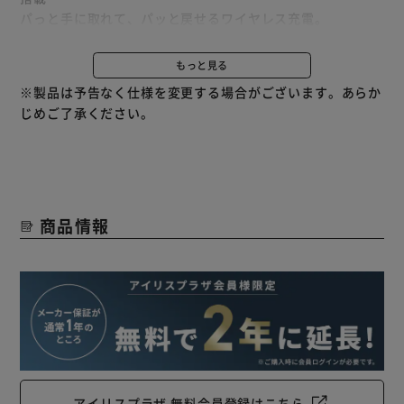
パっと手に取れて、パッと戻せるワイヤレス充電。
メモや通話の際などに便利です。
もっと見る
◆Point.2：使い勝手の良いUSBポート付き
※製品は予告なく仕様を変更する場合がございます。あらか
スマートフォンやモバイルバッテリーなど、USBポートに差
じめご了承ください。
し込むだけで、簡単に充電。
◆Point.3：しっかり明るく文字が見やすい
勉強や読書にもおすすめの明るさ。
適当な照度は、視力低下防止や集中力UPにも繋がります。
商品情報
◆Point.4：無段階調光
光の強さを無段階で調節可能。
お好みに合わせて自由に調節できます。
◆Point.5：3段階調色
使用シーンに合わせて電球色・昼白色・昼光色の3段階から
調節でき、最適な明かりで集中力UP。
アイリスプラザ 無料会員登録はこちら